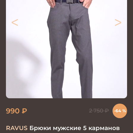
<
>
990
₽
2 750
₽
-64 %
RAVUS
Брюки мужские 5 карманов