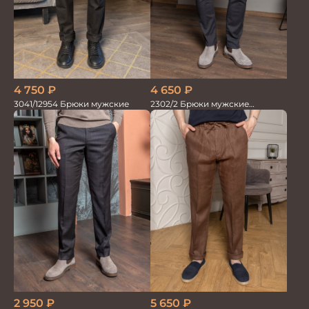
4 750
₽
4 650
₽
3041/12954 Брюки мужские
2302/2 Брюки мужские
коричневый
5 650
₽
2 950
₽