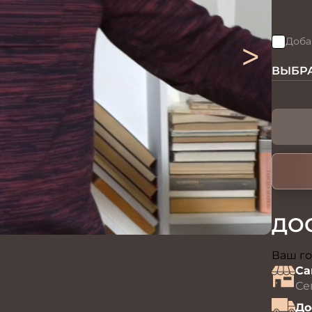
>
Доба
ВЫБРА
ДО
Ваш го
Са
Се
До