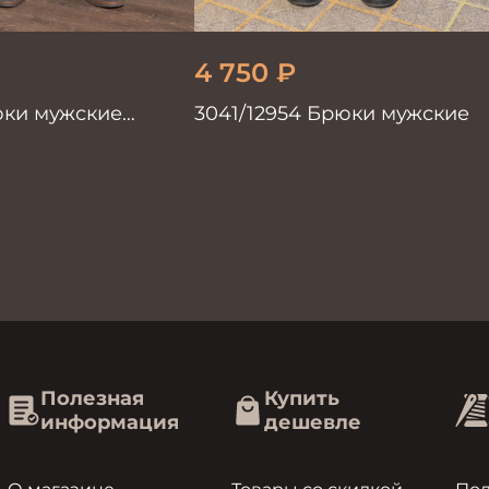
4 750
₽
юки мужские
3041/12954 Брюки мужские
ый
Полезная
Купить
информация
дешевле