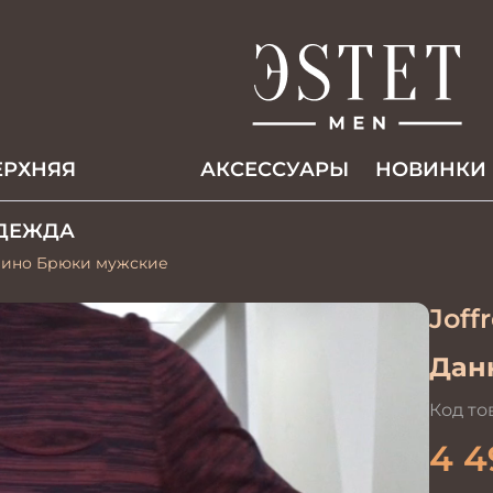
ЕРХНЯЯ
АКCЕССУАРЫ
НОВИНКИ
ДЕЖДА
чино Брюки мужские
Joff
Данн
Код то
4 4