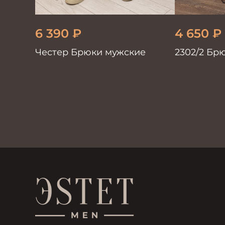
6 390
₽
4 650
₽
Честер Брюки мужские
2302/2 Бр
коричнев