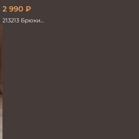
2 990
₽
213213 Брюки
мужскиетрикотажные