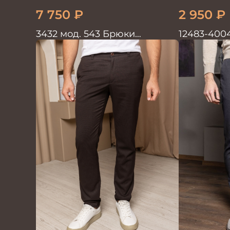
7 750
₽
2 950
₽
3432 мод. 543 Брюки
12483-400
мужские коричневые
коричнев