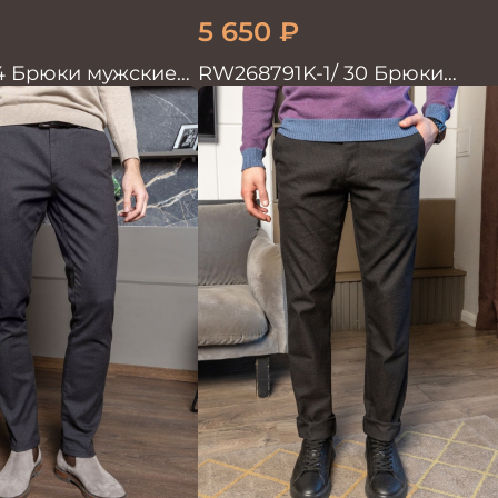
5 650
₽
4 Брюки мужские
RW268791K-1/ 30 Брюки
ые
мужские коричневые
100%лён