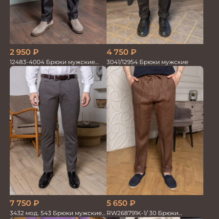
4 750
₽
2 950
₽
3041/12954 Брюки мужские
12483-4004 Брюки мужские
коричневые
7 750
₽
5 650
₽
3432 мод. 543 Брюки мужские
RW268791K-1/ 30 Брюки