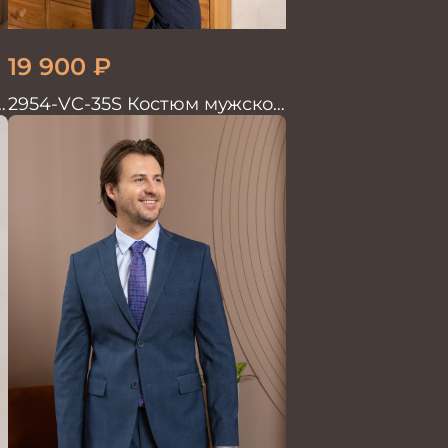
19 900
₽
й
2954-VC-35S Костюм мужской
двойка