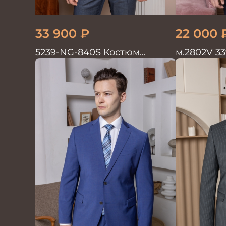
33 900
₽
22 000
5239-NG-840S Костюм
м.2802V 3
мужской двойка
Костюм м