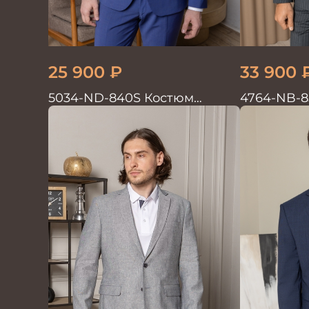
25 900
₽
33 900
5034-ND-840S Костюм
4764-NB-8
мужской двойка
мужской д