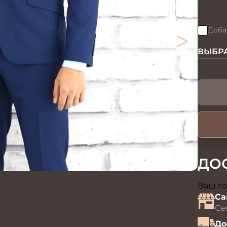
>
Доба
ВЫБРА
ДО
Ваш го
Са
Се
До