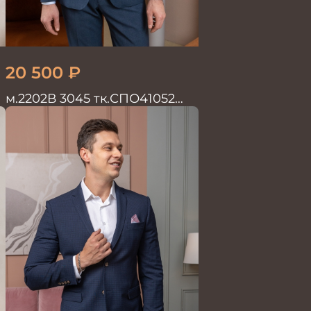
20 500
₽
й
м.2202В 3045 тк.СПО41052
Костюм мужской