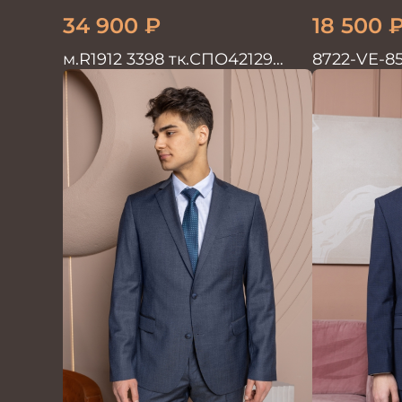
34 900
₽
18 500
м.R1912 3398 тк.СПО42129
8722-VE-8
Костюм мужской
двойка