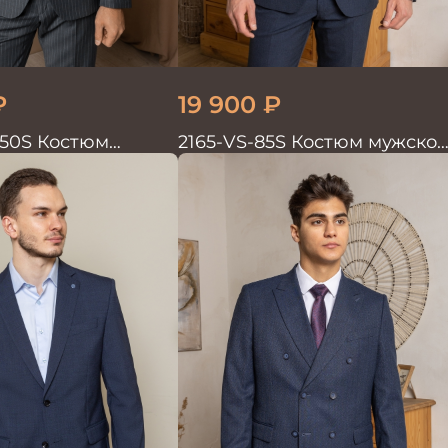
₽
19 900
₽
50S Костюм
2165-VS-85S Костюм мужско
войка в полоску
двойка