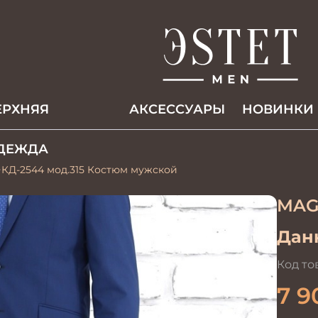
ЕРХНЯЯ
АКCЕССУАРЫ
НОВИНКИ
ДЕЖДА
КД-2544 мод.315 Костюм мужской
MAG
Данн
Код то
7 9