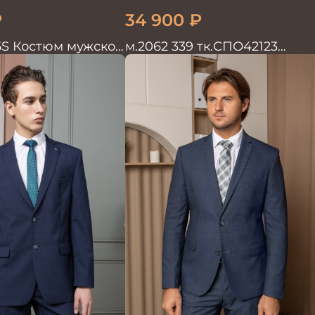
₽
34 900
₽
5S Костюм мужской
м.2062 339 тк.СПО42123
Костюм мужской однотон
красивый синий