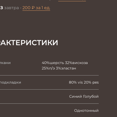
З
завтра -
200 ₽ за 1 ед.
РАКТЕРИСТИКИ
ткани
40%шерсть 32%вискоза
25%п/э 3%эластан
 подкладки
80% vis 20% pes
Синий Голубой
Однотонный