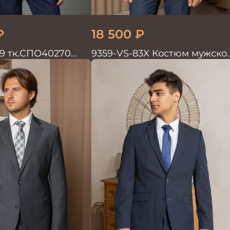
₽
18 500
₽
39 тк.СПО40270
9359-VS-83X Костюм мужско
ужской
двойка