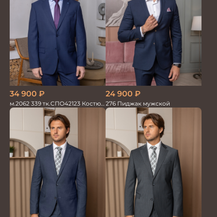
34 900
₽
24 900
₽
м.2062 339 тк.СПО42123 Костюм
276 Пиджак мужской
мужской однотон красивый
синий