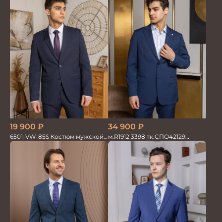
19 900
₽
34 900
₽
6501-VW-85S Костюм мужской
м.R1912 3398 тк.СПО42129
двойка
Костюм мужской