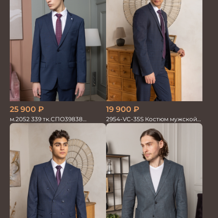
19 900
₽
25 900
₽
2954-VC-35S Костюм мужской
м.2052 339 тк.СПО39838
двойка
Костюм мужской