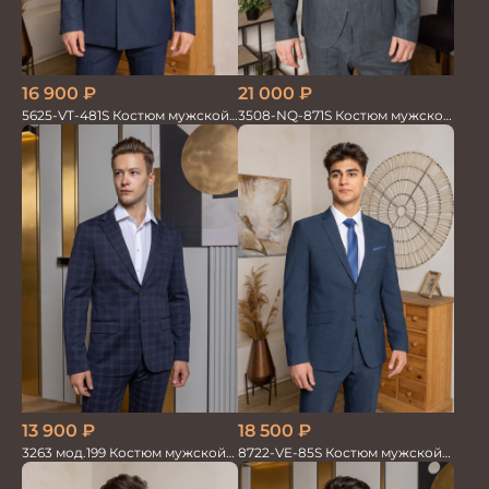
16 900
₽
21 000
₽
5625-VT-481S Костюм мужской
3508-NQ-871S Костюм мужской
двойка
двойка со льном в елочку
18 500
₽
13 900
₽
8722-VE-85S Костюм мужской
3263 мод.199 Костюм мужской
двойка
трикотажный т.син в клетку