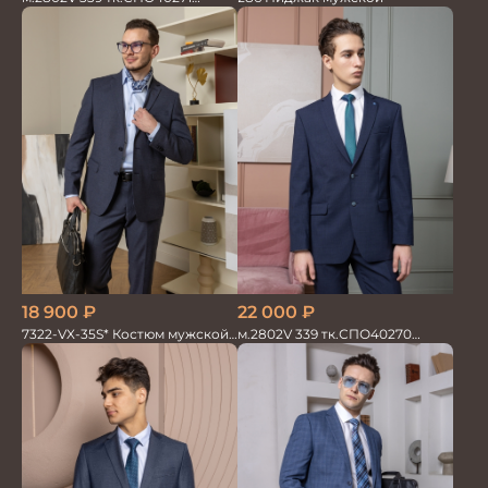
Костюм мужской
18 900
₽
22 000
₽
7322-VX-35S* Костюм мужской
м.2802V 339 тк.СПО40270
двойка
Костюм мужской