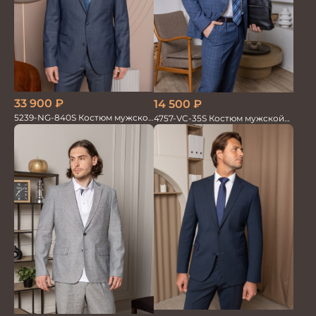
33 900
₽
14 500
₽
5239-NG-840S Костюм мужской
4757-VC-35S Костюм мужской
двойка
двойка