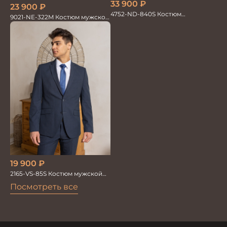
33 900
₽
23 900
₽
4752-ND-840S Костюм
9021-NE-322M Костюм мужской
мужской двойка
двойка хлопок, лен
19 900
₽
2165-VS-85S Костюм мужской
двойка
Посмотреть все