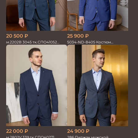
20 500
₽
25 900
₽
м.2202В 3045 тк.СПО41052
5034-ND-840S Костюм
Костюм мужской
мужской двойка
22 000
₽
24 900
₽
м.2802V 339 тк.СПО40271
286 Пиджак мужской