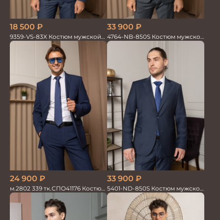
18 500
₽
33 900
₽
9359-VS-83X Костюм мужской
4764-NB-850S Костюм мужской
двойка
двойка в полоску
24 900
₽
33 900
₽
м.2802 339 тк.СПО41176 Костюм
5401-ND-850S Костюм мужской
мужской
двойка