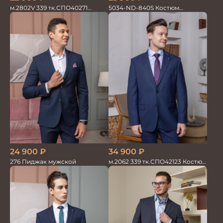
м.2802V 339 тк.СПО40271
5034-ND-840S Костюм
Костюм мужской
мужской двойка
24 900
₽
34 900
₽
276 Пиджак мужской
м.2062 339 тк.СПО42123 Костюм
мужской однотон красивый
синий