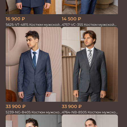
16 900
₽
14 500
₽
5625-VT-481S Костюм мужской
4757-VC-35S Костюм мужской
двойка
двойка
33 900
₽
33 900
₽
5239-NG-840S Костюм мужской
4764-NB-850S Костюм мужской
двойка
двойка в полоску