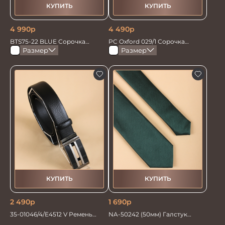
КУПИТЬ
КУПИТЬ
4 990
р
4 490
р
BTS75-22 BLUE Сорочка
PC Oxford 029/1 Сорочка
мужская лайкра бамбук
мужская
Размер
Размер
КУПИТЬ
КУПИТЬ
2 490
р
1 690
р
35-01046/4/Е4512 V Ремень
NA-50242 (50мм) Галстук
мужской 130см. черный
мужской