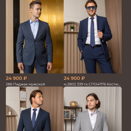
24 900
₽
24 900
₽
м.2802 339 тк.СПО41176 Костюм
286 Пиджак мужской
мужской