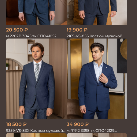
20 500
₽
19 900
₽
м.2202В 3045 тк.СПО41052
2165-VS-85S Костюм мужской
Костюм мужской
двойка
34 900
₽
18 500
₽
м.R1912 3398 тк.СПО42129
9359-VS-83X Костюм мужской
Костюм мужской
двойка