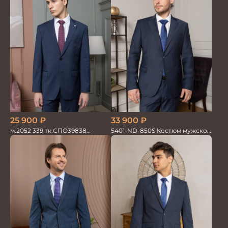
25 900
₽
33 900
₽
м.2052 339 тк.СПО39838
5401-ND-850S Костюм мужской
Костюм мужской
двойка