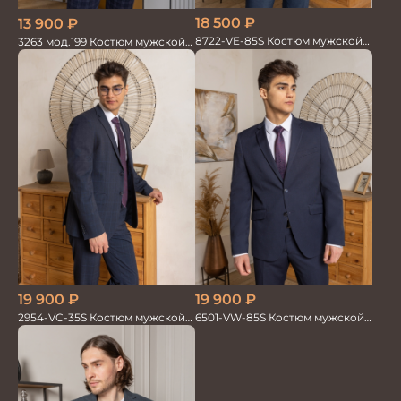
18 500
₽
13 900
₽
8722-VE-85S Костюм мужской
3263 мод.199 Костюм мужской
двойка
трикотажный т.син в клетку
19 900
₽
19 900
₽
2954-VC-35S Костюм мужской
6501-VW-85S Костюм мужской
двойка
двойка