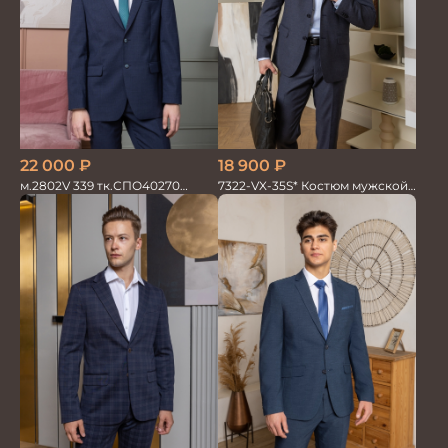
22 000
₽
18 900
₽
м.2802V 339 тк.СПО40270
7322-VX-35S* Костюм мужской
Костюм мужской
двойка