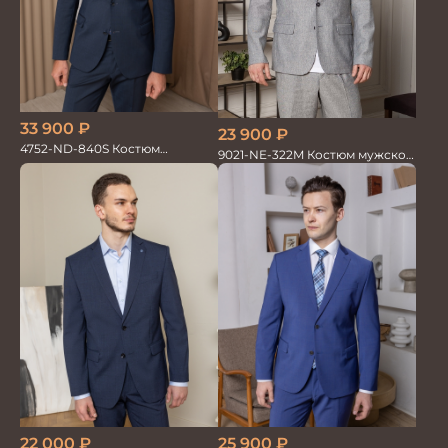
33 900
₽
23 900
₽
4752-ND-840S Костюм
9021-NE-322M Костюм мужской
мужской двойка
двойка хлопок, лен
22 000
₽
25 900
₽