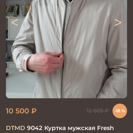
<
>
10 500
₽
12 805
₽
-18 %
DTMD
9042 Куртка мужская Fresh