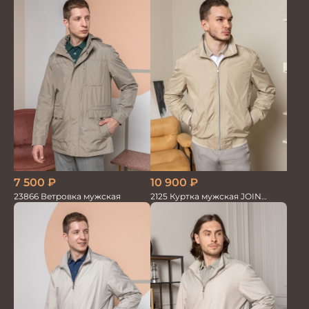
7 500
₽
10 900
₽
23866 Ветровка мужская
2125 Куртка мужская JOIN
BEIGE