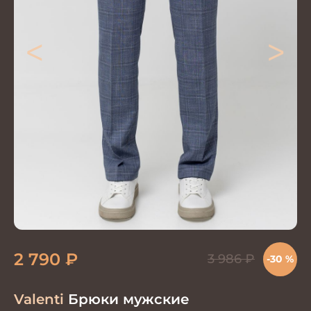
<
>
2 790
₽
3 986
₽
-30 %
Valenti
Брюки мужские