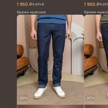
1 950
₽
1 950
₽
5 571
5 571
₽
Брюки мужс
Брюки мужские
-30%
-30%