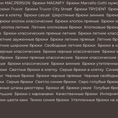
ки MAC.PERSON
Брюки MAGNIFY
Брюки Marcello Gotti муж
рюки Truvor
Брюки Truvor City Street
Брюки TRYDENT
Брюк
и в клетку
Брюки casual
Шерстяные брюки зимние
Брюк
рюки хлопок классические
Брюки хлопок прямые
Брюки х
 хлопка летние
Летние хлопковые брюки
Хлопковые брюк
е
Брюки классические прямые летние
Брюки летние клас
етние зауженные брюки
Брюки летние прямые
Летние б
тние широкие брюки
Свободные летние брюки
Брюки в к
ерные классические
Брюки черные классические
Брюки 
 брюки
Брюки прямые классические
Брюки классические 
вые
Брюки классические
Брюки зимние
Брюки утепленны
рюки
Светлые брюки в клетку
Серые брюки в клетку
Синие
ки
Черные брюки
Брюки черные прямые
Черные свободн
ки
Серые брюки
Светло синие брюки
Серо голубые брюк
вные штаны джоггеры
Брюки хб
Брюки узкие
Голубые бр
ольшие
Брюки с карманами
Качественные брюки
Интернет
ки цвета хаки
Темно синие брюки
Утепленные брюки на 