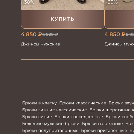
-30%
-30%
КУПИТЬ
4 850
₽
4 850
₽
6 929
₽
6 9
Джинсы мужские
Джинсы муж
Брюки в клетку
Брюки классические
Брюки зау
Брюки зимние классические
Брюки шерстяные к
Брюки синие
Брюки повседневные
Брюки своб
Бежевые мужские брюки
Брюки на резинке
Брю
Брюки полуприталенные
Брюки приталенные
Б