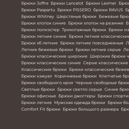
Брюки Joffre
Брюки Lancelot
Брюки Lexmer
Брю
Брюки Paspartu
Брюки PISSERO
Брюки RAVUS
Б
Брюки Whitney
Шерстяные брюки
Бежевые брюк
Брюки хлопок синие
Брюки хлопок на резинке
Б
Брюки полиэстер
Трикотажные брюки
Брюки из
Брюки летние синие
Брюки летние классически
Брюки хб летние
Брюки летние повседневные
Л
Летние бежевые брюки
Брюки летние серые
Ле
Брюки классические широкие
Широкие брюки ч
Брюки классические синие
Серые классические
Классические брюки
Брюки классические беже
Брюки кэжуал
Коричневые брюки
Клетчатые б
Брюки свободного кроя
Черные свободные брю
Светлые брюки
Брюки светло серые
Синие брю
Брюки офисные
Брюки джоггеры
Брюки спорти
Брюки легкие
Мужская одежда брюки
Брюки б
Comfort Fit брюки
Брюки большого размера
Брю