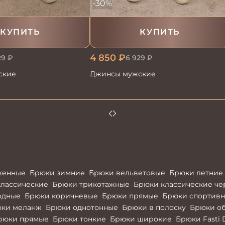
-30%
КУПИТЬ
КУПИТЬ
4 850
₽
29
₽
6 929
₽
ские
Джинсы мужские
женные
Брюки зимние
Брюки вельветовые
Брюки летние
лассические
Брюки трикотажные
Брюки классические ч
одные
Брюки коричневые
Брюки прямые
Брюки спортив
ки меланж
Брюки однотонные
Брюки в полоску
Брюки о
рюки прямые
Брюки тонкие
Брюки широкие
Брюки Fasti 