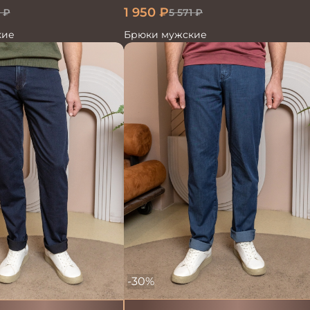
1 950
₽
₽
5 571
₽
кие
Брюки мужские
-30%