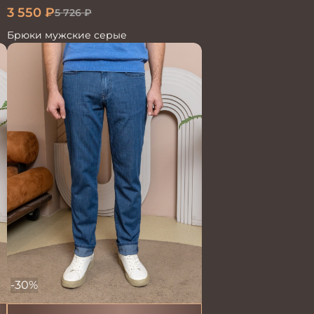
3 550
₽
5 726
₽
Брюки мужские серые
-30%