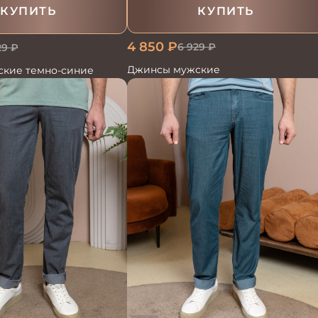
КУПИТЬ
КУПИТЬ
4 850
₽
6 929
₽
29
₽
Джинсы мужские
кие темно-синие