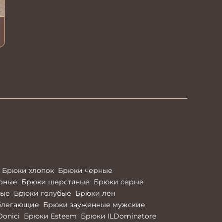
Брюки хлопок
Брюки черные
ерные
Брюки шерстяные
Брюки серые
ные
Брюки голубые
Брюки лен
блегающие
Брюки зауженные мужские
Donici
Брюки Esteem
Брюки ILDominatore