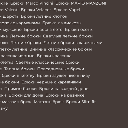
ские
Брюки Marco Vincini
Брюки MARIO MANZONI
и Valenti
Брюки Velaner
Брюки Vogel
и шерсть
Брюки летние хлопок
лопок с карманами
Брюки из вискозы
и мужские
Брюки весна лето
Брюки осень
сика
Летние брюки
Светлые летние брюки
рюки
Летние брюки
Летние брюки с карманами
летку летние
Зимние классические брюки
классика черные
Брюки классика
клетка
Светлые классические брюки
е
Теплые брюки
Повседневные брюки
 брюки в клетку
Брюки зауженные к низу
ые брюки
Брюки черные с карманами
и
Прямые брюки
Брюки на каждый день
юки
Брюки для дома
Брюки на резинке
 магазин брюк
Магазин брюк
Брюки Slim fit
зиму