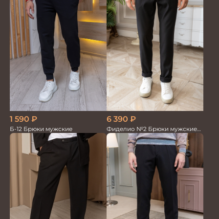
1 590
₽
6 390
₽
Б-12 Брюки мужские
Фиделио №2 Брюки мужские
черные