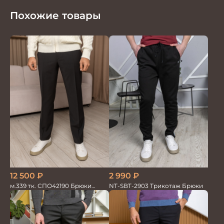
Похожие товары
12 500
₽
2 990
₽
м.339 тк. СПО42190 Брюки
NT-SBT-2903 Трикотаж Брюки
мужские черные однотон