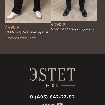
6 290
₽
7 490
₽
9105-VJ-804S Брюки мужские
3198-N мод.552 Брюки мужские
черн. однотон.
Оверсайз
Посмотреть все
8 (495) 642-22-82