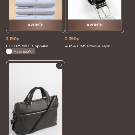
КУПИТЬ
КУПИТЬ
3 190
р
2 390
р
CHO 125 WHT Сорочка
40/540 JMS Ремень муж.
мужская
черный джинс
Размер