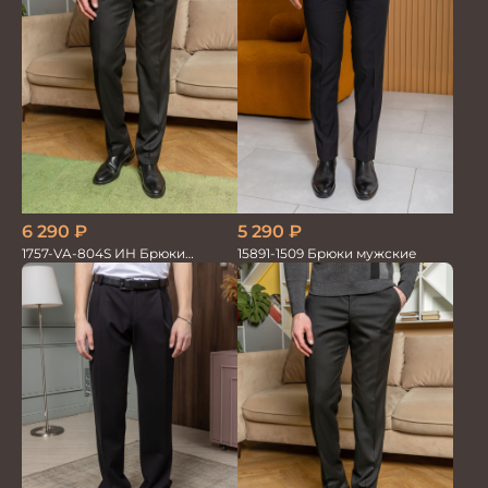
6 290
₽
5 290
₽
1757-VA-804S ИН Брюки
15891-1509 Брюки мужские
мужские черн. однотон.