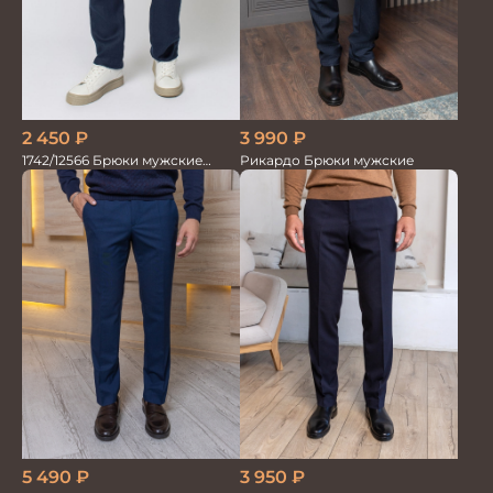
2 450
₽
3 990
₽
1742/12566 Брюки мужские
Рикардо Брюки мужские
100%лён т.синие
5 490
₽
3 950
₽