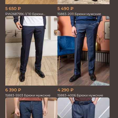
5 490
₽
5 650
₽
15883-2011 Брюки мужские
RW268791K-1/ 10 Брюки
мужские т.син. 100% Лён
6 390
₽
4 290
₽
15883-5503 Брюки мужские
15883-4006 Брюки мужские