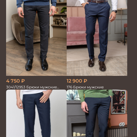
4 750
₽
12 900
₽
3041/12953 Брюки мужские
176 Брюки мужские
парламент