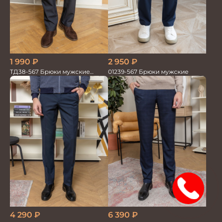
1 990
₽
2 950
₽
ТД38-567 Брюки мужские
01239-567 Брюки мужские
трикотажные
15%
4 290
₽
6 390
₽