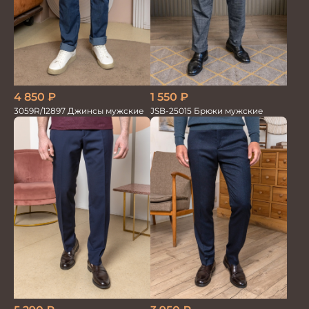
4 850
₽
1 550
₽
3059R/12897 Джинсы мужские
JSB-25015 Брюки мужские