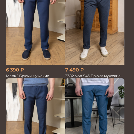
6 390
₽
7 490
₽
Марк 1 Брюки мужские
3382 мод.543 Брюки мужские
син.меланж трикотаж