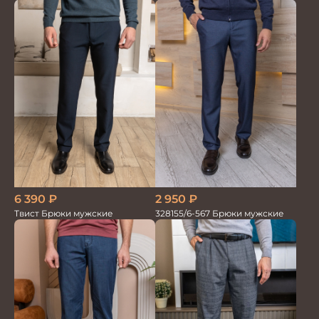
серо-голубые
6 390
₽
2 950
₽
Твист Брюки мужские
328155/6-567 Брюки мужские