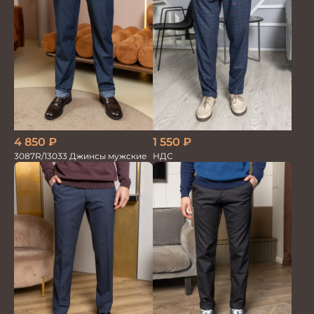
1 550
₽
4 850
₽
НДС
3087R/13033 Джинсы мужские