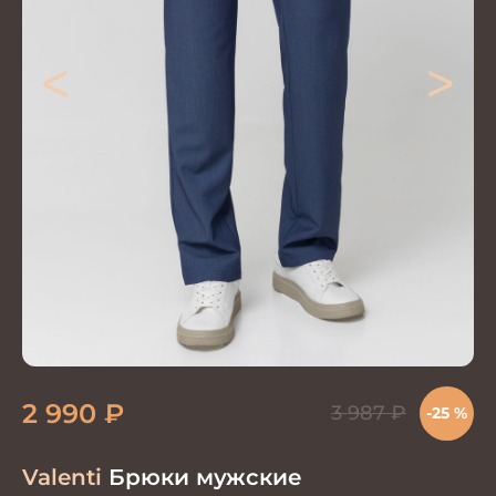
<
>
2 990
₽
3 987
₽
-25 %
Valenti
Брюки мужские