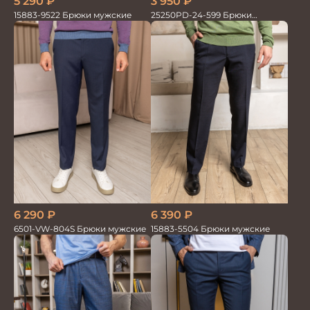
5 290
₽
3 950
₽
15883-9522 Брюки мужские
25250PD-24-599 Брюки
мужские
6 290
₽
6 390
₽
6501-VW-804S Брюки мужские
15883-5504 Брюки мужские