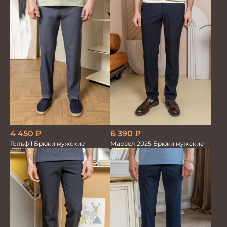
4 450
₽
6 390
₽
Гольф 1 Брюки мужские
Марвел 2025 Брюки мужские