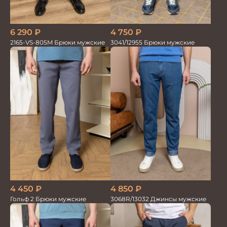
4 750
₽
6 290
₽
3041/12955 Брюки мужские
2165-VS-805M Брюки мужские
4 450
₽
4 850
₽
Гольф 2 Брюки мужские
3068R/13032 Джинсы мужские