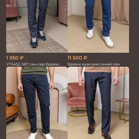
1 950
₽
11 500
₽
YF5452-567 син-сер Брюки
Брюки мужские синий лен
мужские