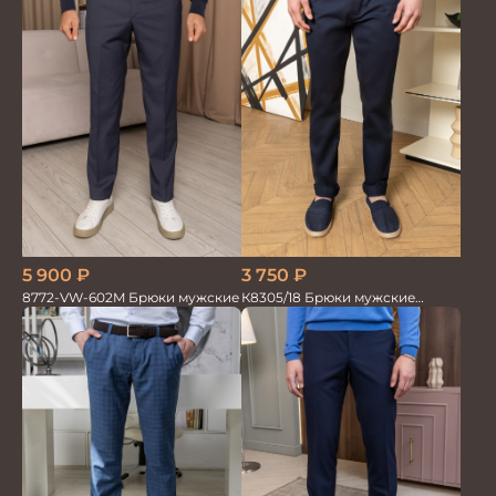
3 750
₽
5 900
₽
К8305/18 Брюки мужские
8772-VW-602M Брюки мужские
т.синие