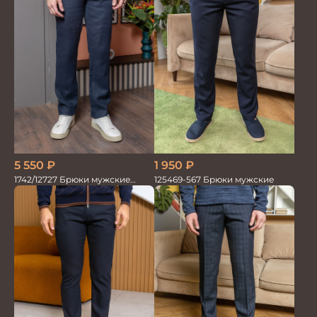
5 550
₽
1 950
₽
1742/12727 Брюки мужские
125469-567 Брюки мужские
100%лён син