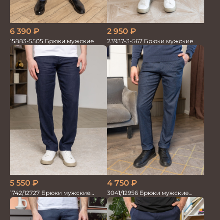
6 390
₽
2 950
₽
15883-5505 Брюки мужские
23937-3-567 Брюки мужские
5 550
₽
4 750
₽
1742/12727 Брюки мужские
3041/12956 Брюки мужские
100%лён т.син
океан