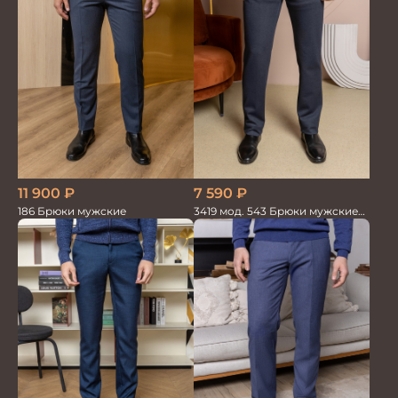
7 590
₽
11 900
₽
3419 мод. 543 Брюки мужские
186 Брюки мужские
трикотажные