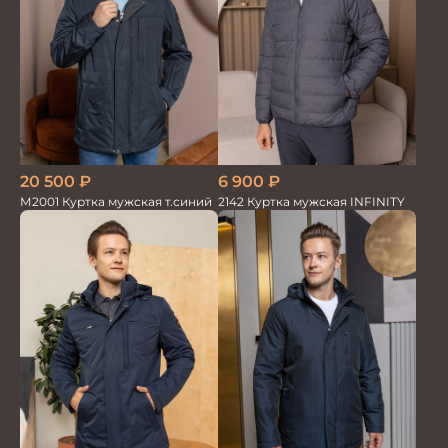
20 500
₽
6 900
₽
М2001 Куртка мужская т.синий
2142 Куртка мужская INFINITY