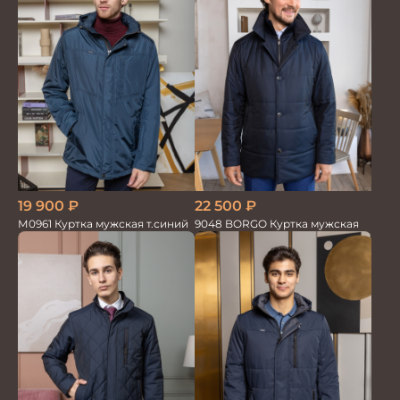
19 900
₽
22 500
₽
М0961 Куртка мужская т.синий
9048 BORGO Куртка мужская