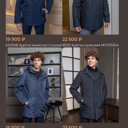
19 900
₽
22 500
₽
М2008 Куртка мужская т.синий
9035 Куртка мужская MYSTERIA
15 500
₽
23 500
₽