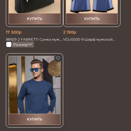
КУПИТЬ
КУПИТЬ
17 500
р
2 190
р
98929-2 FABRETTI Сумка муж.
VGU0030-9 Шарф мужской
нат. кожа
30*192
Размер
КУПИТЬ