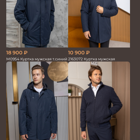
18 900
₽
10 900
₽
М0954 Куртка мужская т.синий
2163072 Куртка мужская