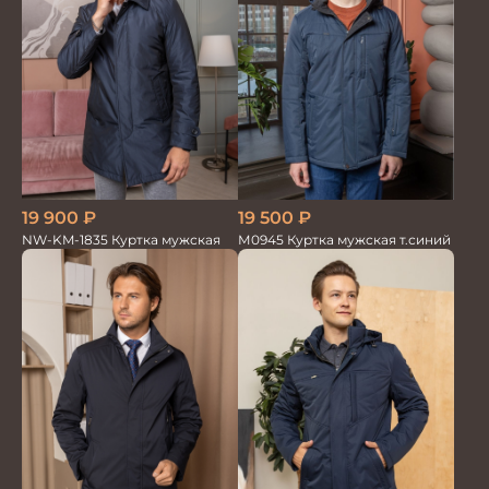
19 900
₽
19 500
₽
NW-KM-1835 Куртка мужская
М0945 Куртка мужская т.синий