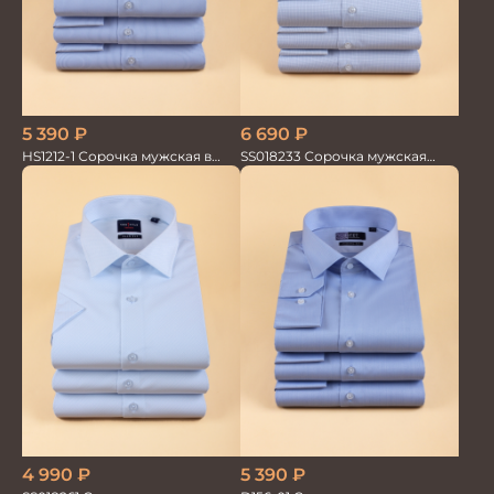
5 390
₽
6 690
₽
HS1212-1 Сорочка мужская в
SS018233 Сорочка мужская
мелкую полоску
GROSTYLE TRENDY
4 990
₽
5 390
₽