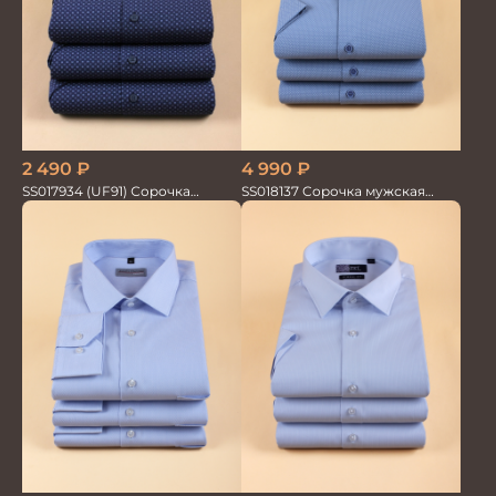
2 490
₽
4 990
₽
SS017934 (UF91) Сорочка
SS018137 Сорочка мужская
мужская кор. рук. GROSTYLE
кор.рукав GROSTYLE TRENDY