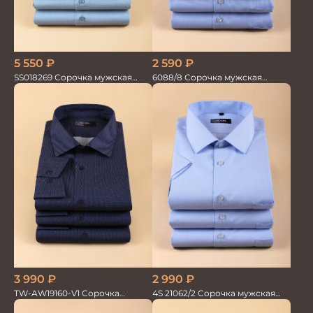
2 590
₽
5 550
₽
6088/8 Сорочка мужская
SS018269 Сорочка мужская
кор.рукав
кор.рукав GROSTYLE PRIME
3 990
₽
2 990
₽
TW-AW19160-V1 Сорочка
4S 21062/2 Сорочка мужская
мужская
кор.рукав бамбук