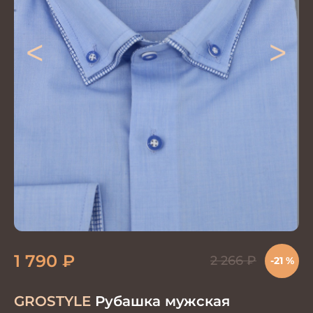
<
>
1 790
₽
2 266
₽
-21 %
GROSTYLE
Рубашка мужская