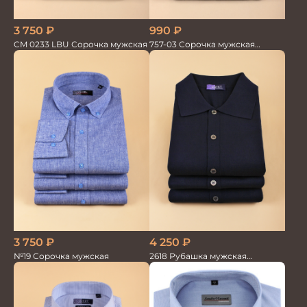
3 750
₽
990
₽
CM 0233 LBU Сорочка мужская
757-03 Сорочка мужская
кор.рукав
3 750
₽
4 250
₽
№19 Сорочка мужская
2618 Рубашка мужская
кор.рукав трикотажная т.син.
100%хлопок