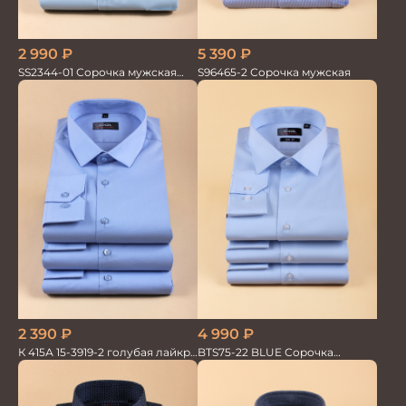
2 990
₽
5 390
₽
SS2344-01 Сорочка мужская
S96465-2 Сорочка мужская
кор.рукав
2 390
₽
4 990
₽
К 415А 15-3919-2 голубая лайкра
BTS75-22 BLUE Сорочка
Сорочка мужская
мужская лайкра бамбук