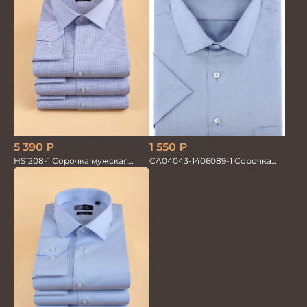
5 390
₽
1 550
₽
HS1208-1 Сорочка мужская
CA04043-1406089-1 Сорочка
голубая мел.клетка
мужская