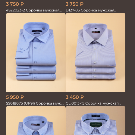
3 750
₽
3 750
₽
D127-03 Сорочка мужская
4S22023-2 Сорочка мужская
голубая в невид.полоску
голубая
5 950
₽
3 450
₽
SS018075 (UF91) Сорочка муж.
CL 0013-15 Сорочка мужская
дл.рук. GROSTYLE PRIME
короткий рукав