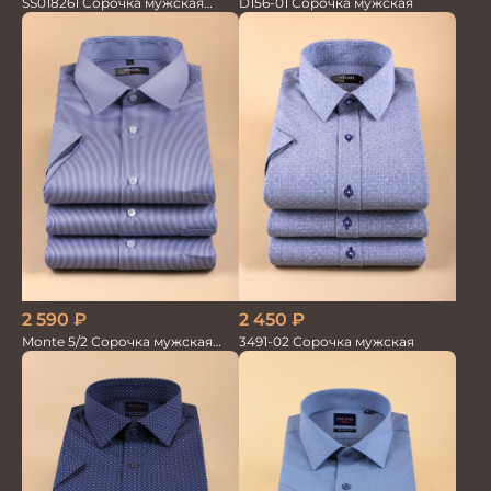
SS018261 Сорочка мужская
D156-01 Сорочка мужская
кор.рукав GROSTYLE TRENDY
2 590
₽
2 450
₽
Monte 5/2 Сорочка мужская
3491-02 Сорочка мужская
кор.рукав