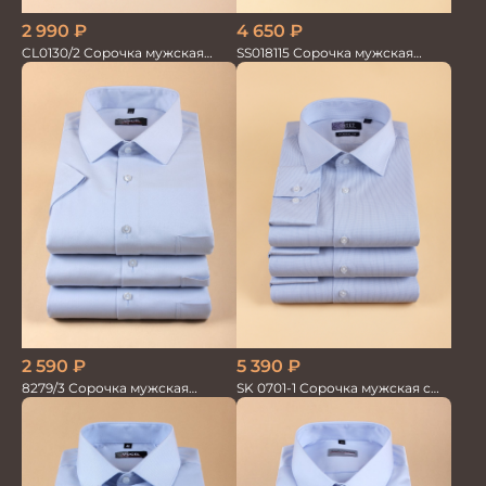
2 990
₽
4 650
₽
CL0130/2 Сорочка мужская
SS018115 Сорочка мужская
кор.рукав
GROSTYLE PRIME
2 590
₽
5 390
₽
8279/3 Сорочка мужская
SK 0701-1 Сорочка мужская с
кор.рукав
шёлком