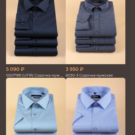
5 090
₽
3 950
₽
SS017991 (UF91) Сорочка муж.
6030-3 Сорочка мужская
GROSTYLE