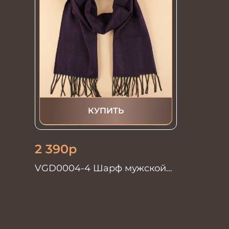
КУПИТЬ
2 390
р
VGD0004-4 Шарф мужской
30*178