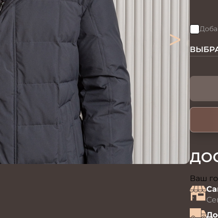
>
Доба
ВЫБРА
ДО
Ваш го
Са
Се
До