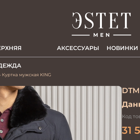
ЕРХНЯЯ
АКCЕССУАРЫ
НОВИНКИ
ДЕЖДА
 Куртка мужская KING
DTM
Данн
Код то
31 