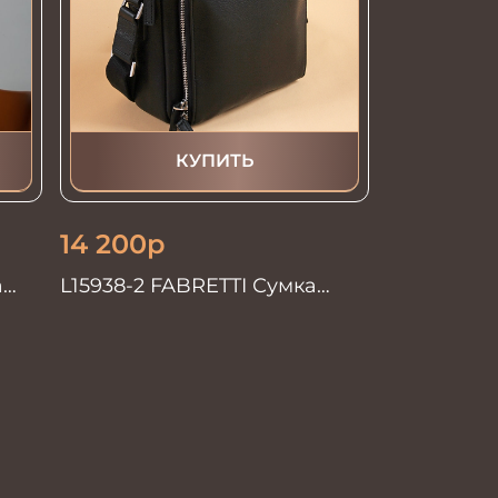
КУПИТЬ
14 200
р
а
L15938-2 FABRETTI Сумка
муж.нат.кожа