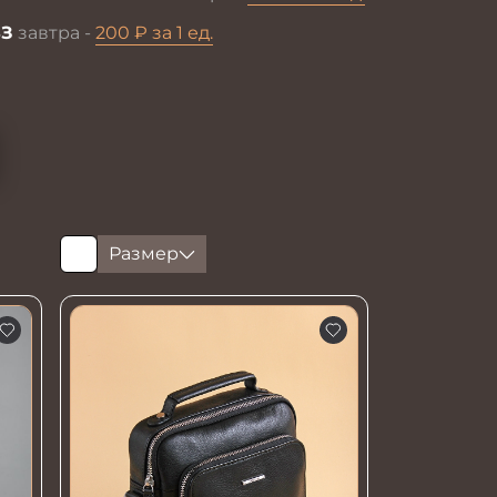
З
завтра -
200 ₽ за 1 ед.
Размер