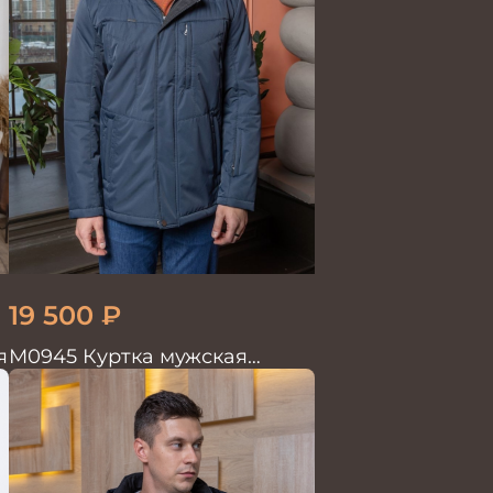
19 500
₽
я
М0945 Куртка мужская
т.синий