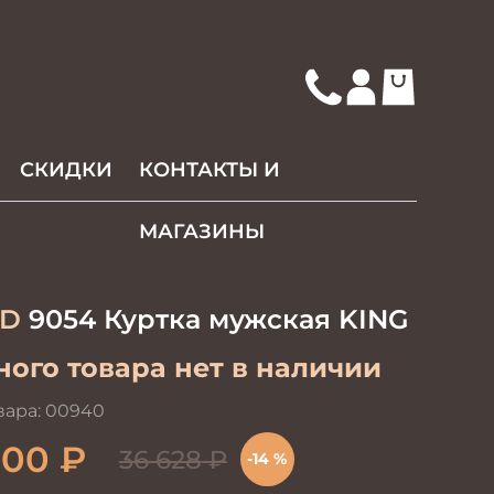
СКИДКИ
КОНТАКТЫ И
МАГАЗИНЫ
D
9054 Куртка мужская KING
ого товара нет в наличии
вара:
00940
500
₽
36 628
₽
-14 %