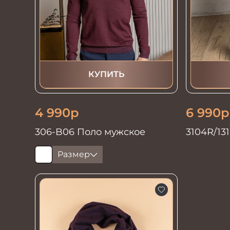
КУПИТЬ
4 990
р
6 990
р
306-B06 Поло мужское
3104R/13
Размер