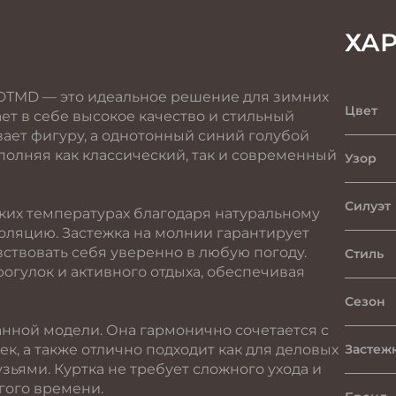
ХА
 DTMD — это идеальное решение для зимних
Цвет
ает в себе высокое качество и стильный
ает фигуру, а однотонный синий голубой
полняя как классический, так и современный
Узор
Силуэт
ких температурах благодаря натуральному
золяцию. Застежка на молнии гарантирует
вствовать себя уверенно в любую погоду.
Стиль
рогулок и активного отдыха, обеспечивая
Сезон
анной модели. Она гармонично сочетается с
к, а также отлично подходит как для деловых
Застеж
узьями. Куртка не требует сложного ухода и
гого времени.