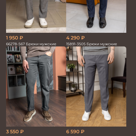
1 950
₽
4 290
₽
66278-567 Брюки мужские
15891-3505 Брюки мужские
3 550
₽
6 590
₽