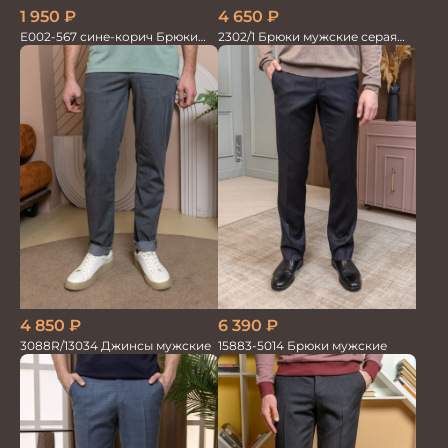
4 650
₽
1 950
₽
2302/1 Брюки мужские серая
Е002-567 сине-корич Брюки
елка
мужские
4 850
₽
6 390
₽
3088R/13034 Джинсы мужские
15883-5014 Брюки мужские