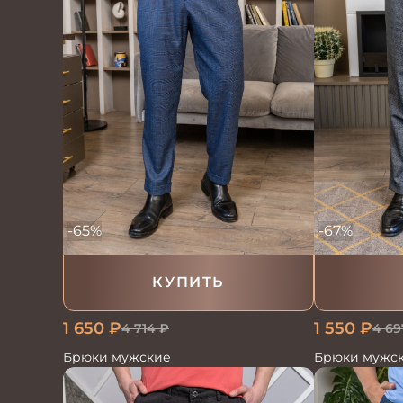
-65%
-67%
КУПИТЬ
1 650
₽
1 550
₽
4 714
₽
4 69
Брюки мужские
Брюки мужс