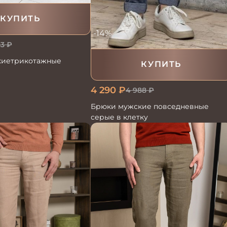
КУПИТЬ
-14%
83
₽
киетрикотажные
КУПИТЬ
4 290
₽
4 988
₽
Брюки мужские повседневные
серые в клетку