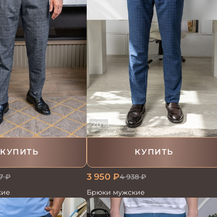
-20%
КУПИТЬ
КУПИТЬ
3 950
₽
7
₽
4 938
₽
кие
Брюки мужские