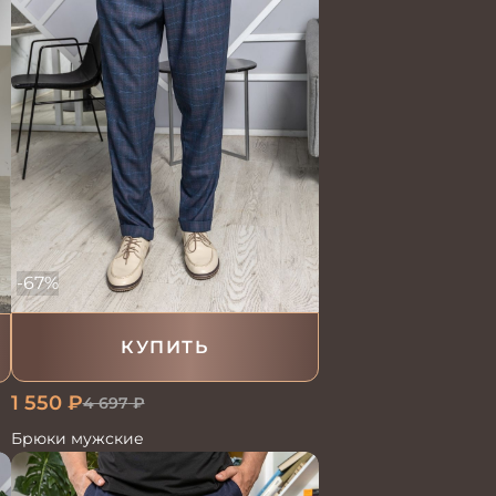
-67%
КУПИТЬ
1 550
₽
4 697
₽
Брюки мужские