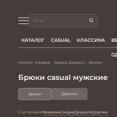
КАТАЛОГ
CASUAL
КЛАССИКА
В
О
Каталог товаров
Брюки Джинсы
Брюки
Брюки casual мужские
Джинсы
Брюки
Сортировка:
Новинки
Скидка
Дешевле
Дороже