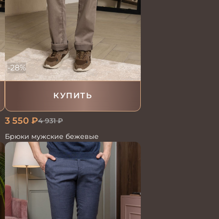
-28%
КУПИТЬ
3 550
₽
4 931
₽
Брюки мужские бежевые