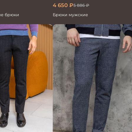
4 650
₽
5 886
₽
ие брюки
Брюки мужские