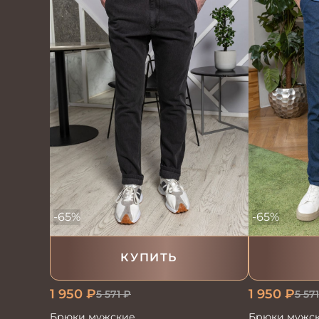
-65%
-65%
КУПИТЬ
1 950
₽
1 950
₽
5 571
5 571
₽
Брюки мужс
Брюки мужские