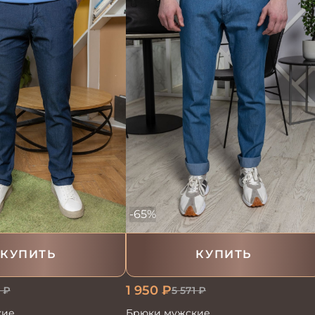
-65%
КУПИТЬ
КУПИТЬ
1 950
₽
₽
5 571
₽
кие
Брюки мужские