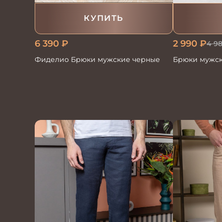
КУПИТЬ
6 390
₽
2 990
₽
4 9
Фиделио Брюки мужские черные
Брюки мужс