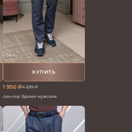
-54%
КУПИТЬ
1 950
₽
4 239
₽
син-сер Брюки мужские