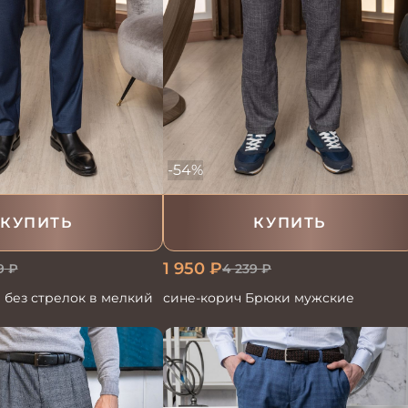
-54%
КУПИТЬ
КУПИТЬ
1 950
₽
9
₽
4 239
₽
 без стрелок в мелкий
сине-корич Брюки мужские