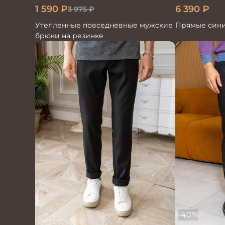
1 590
₽
6 390
₽
3 975
₽
Утепленные повседневные мужские
Прямые син
брюки на резинке
-40%