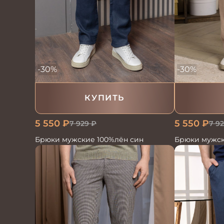
-30%
-30%
КУПИТЬ
5 550
₽
5 550
₽
7 929
₽
7 9
Брюки мужские 100%лён син
Брюки мужск