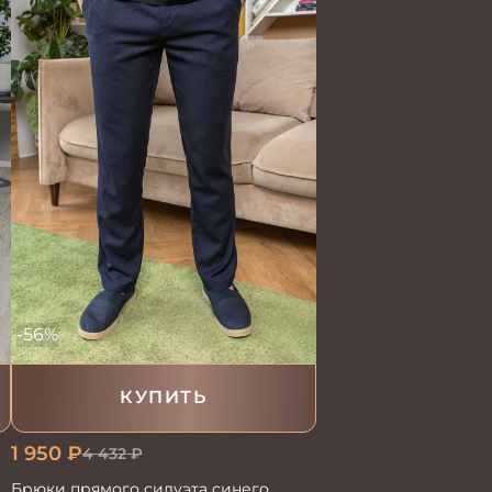
-56%
КУПИТЬ
1 950
₽
4 432
₽
Брюки прямого силуэта синего