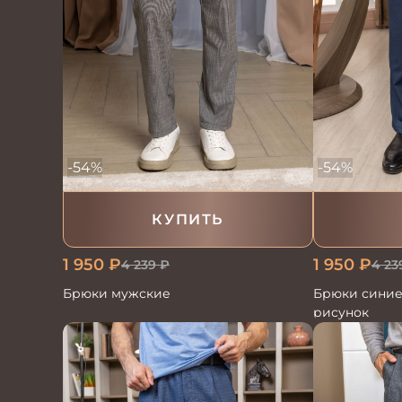
-54%
-54%
КУПИТЬ
1 950
₽
1 950
₽
4 239
₽
4 23
Брюки мужские
Брюки синие
рисунок