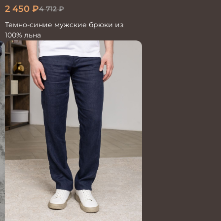
2 450
₽
4 712
₽
Темно-синие мужские брюки из
100% льна