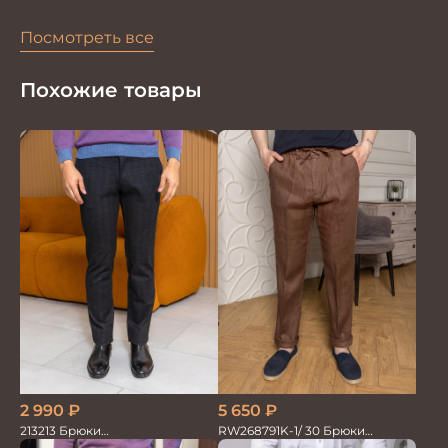
Посмотреть все
Похожие товары
5 650
₽
2 990
₽
RW268791K-1/ 30 Брюки
213213 Брюки
мужские коричневые 100%лён
мужскиетрикотажные