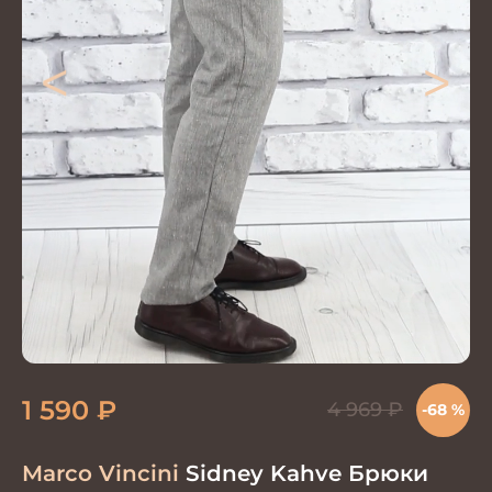
<
>
1 590
₽
4 969
₽
-68 %
Marco Vincini
Sidney Kahve Брюки