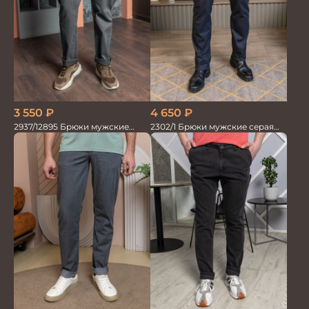
4 650
₽
3 550
₽
2302/1 Брюки мужские серая
2937/12895 Брюки мужские
елка
RUBY серые