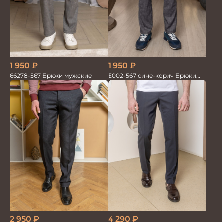
1 950
₽
1 950
₽
66278-567 Брюки мужские
Е002-567 сине-корич Брюки
мужские
2 950
₽
4 290
₽