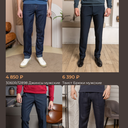
4 850
₽
6 390
₽
3060R/12898 Джинсы мужские
Твист Брюки мужские