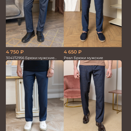
4 750
₽
4 650
₽
3041/12956 Брюки мужские
Реал Брюки мужские
океан