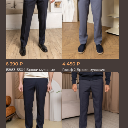
4 450
₽
6 390
₽
Гольф 2 Брюки мужские
15883-5504 Брюки мужские