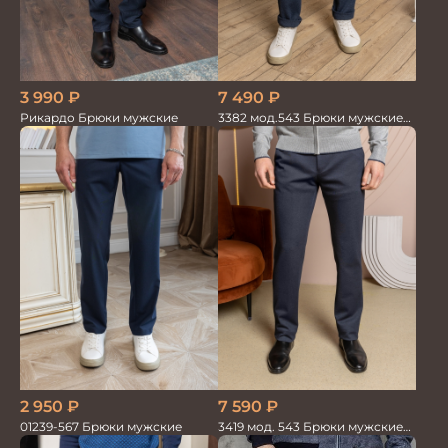
7 490
₽
3 990
₽
3382 мод.543 Брюки мужские
Рикардо Брюки мужские
син.меланж трикотаж
7 590
₽
2 950
₽
3419 мод. 543 Брюки мужские
01239-567 Брюки мужские
трикотажные