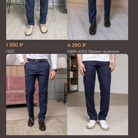
1 550
₽
4 290
₽
НДС
15891-4002 Брюки мужские