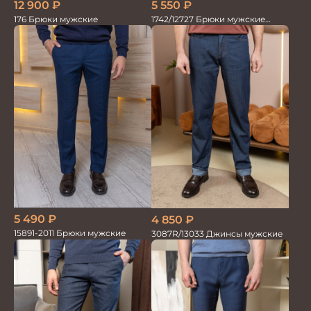
12 900
₽
5 550
₽
176 Брюки мужские
1742/12727 Брюки мужские
100%лён т.син
5 490
₽
4 850
₽
15891-2011 Брюки мужские
3087R/13033 Джинсы мужские