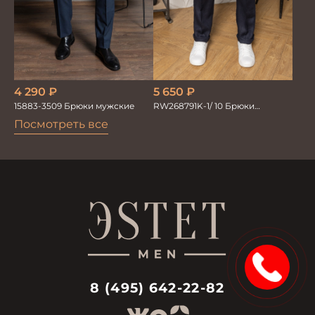
4 290
₽
5 650
₽
15883-3509 Брюки мужские
RW268791K-1/ 10 Брюки
мужские т.син. 100% Лён
Посмотреть все
15%
8 (495) 642-22-82