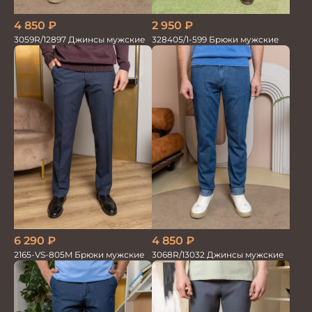
4 850
₽
2 950
₽
3059R/12897 Джинсы мужские
328405/1-599 Брюки мужские
6 290
₽
4 850
₽
2165-VS-805M Брюки мужские
3068R/13032 Джинсы мужские