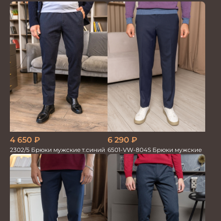
4 650
₽
6 290
₽
2302/5 Брюки мужские т.синий
6501-VW-804S Брюки мужские