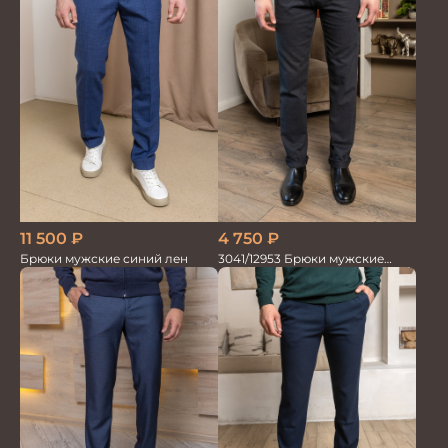
11 500
₽
4 750
₽
Брюки мужские синий лен
3041/12953 Брюки мужские
парламент