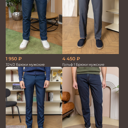
1 950
₽
4 450
₽
324/2 Брюки мужские
Гольф 1 Брюки мужские