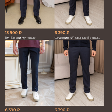
6 390
₽
13 900
₽
Фиделио №1 т.синие Брюки
194 Брюки мужские
мужские
6 390
₽
6 390
₽