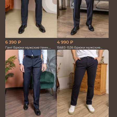
6 390
₽
4 990
₽
Гант Брюки мужские темн.
15683-1536 Брюки мужские
деми
т.син. однотон.