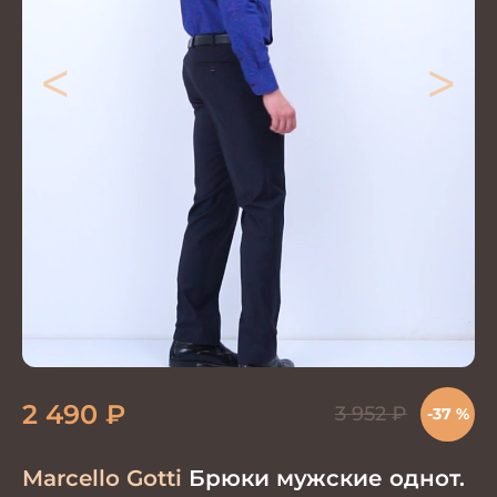
<
>
2 490
₽
3 952
₽
-37 %
Marcello Gotti
Брюки мужские однот.