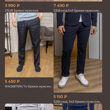
3 990
₽
7 490
₽
21528 Брюки мужские
3356 мод.543 Брюки мужские
трикотаж
5 450
₽
RW268791K/ 14 Брюки мужские
т.син. тенсель со льном
5 150
₽
3285 мод. 543 Брюки мужские
трикотажные т.синие