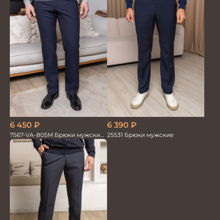
6 450
₽
6 390
₽
7567-VA-805M Брюки мужские
25531 Брюки мужские
т.синие однотон.