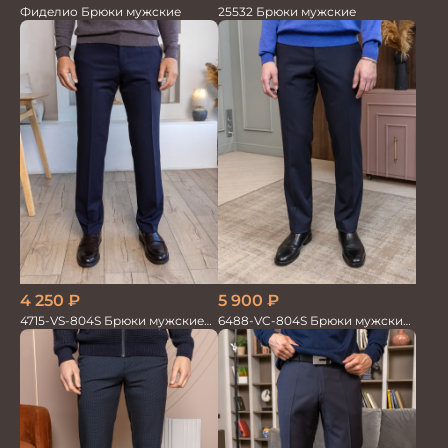
25532 Брюки мужские
Фиделио Брюки мужские
4 250
₽
5 900
₽
4715-VS-804S Брюки мужские
6488-VC-804S Брюки мужские
т.син однотонный
т.синие однотон.