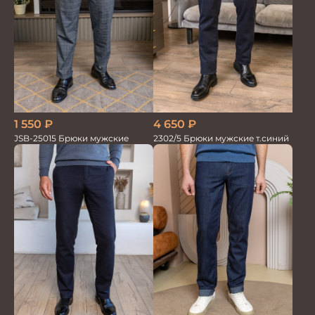
1 550
₽
4 650
₽
JSB-25015 Брюки мужские
2302/5 Брюки мужские т.синий