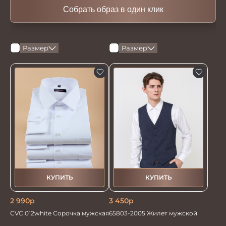
Собрать образ в один клик
Размер
Размер
КУПИТЬ
КУПИТЬ
2 990
р
3 450
р
CVC 012white Сорочка мужская
65803-2005 Жилет мужской