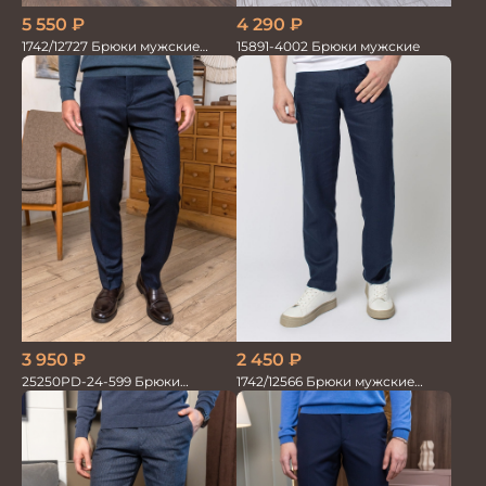
5 550
₽
4 290
₽
1742/12727 Брюки мужские
15891-4002 Брюки мужские
100%лён син
3 950
₽
2 450
₽
25250PD-24-599 Брюки
1742/12566 Брюки мужские
мужские
100%лён т.синие