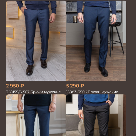
5 290
₽
2 950
₽
15883-3506 Брюки мужские
328155/6-567 Брюки мужские