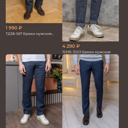
1 990
₽
ТД38-567 Брюки мужские
трикотажные
4 290
₽
15395-3023 Брюки мужские