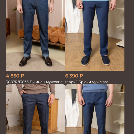
6 390
₽
4 850
₽
Марк 1 Брюки мужские
3087R/13033 Джинсы мужские