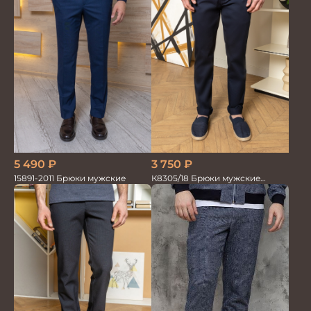
5 490
₽
3 750
₽
15891-2011 Брюки мужские
К8305/18 Брюки мужские
т.синие