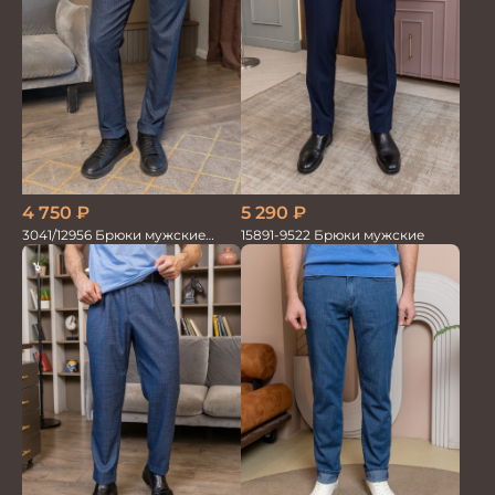
5 290
₽
4 750
₽
15891-9522 Брюки мужские
3041/12956 Брюки мужские
океан