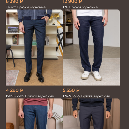
6 390
₽
12 900
₽
Твист Брюки мужские
176 Брюки мужские
4 290
₽
5 550
₽
15891-3509 Брюки мужские
1742/12727 Брюки мужские
100%лён т.син