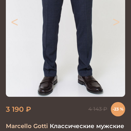
<
>
3 190
₽
4 143
₽
-23 %
Marcello Gotti
Классические мужские