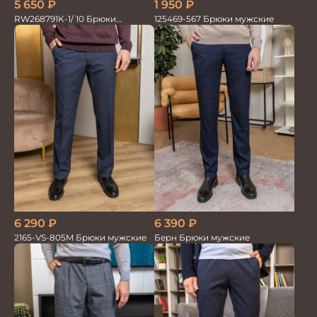
1 950
₽
5 650
₽
125469-567 Брюки мужские
RW268791K-1/ 10 Брюки
мужские т.син. 100% Лён
6 290
₽
6 390
₽
2165-VS-805M Брюки мужские
Берн Брюки мужские