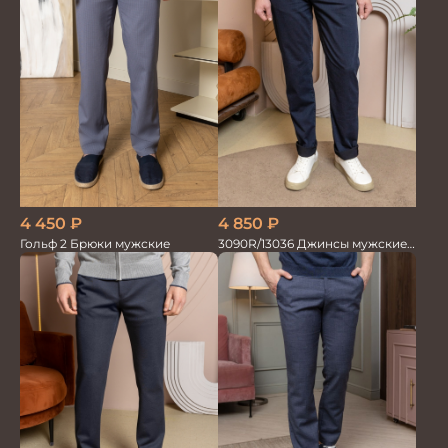
4 450
₽
4 850
₽
Гольф 2 Брюки мужские
3090R/13036 Джинсы мужские
т.синий