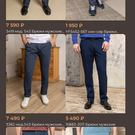
7 590
₽
1 950
₽
3419 мод. 543 Брюки мужские
YF5452-567 син-сер Брюки
трикотажные
мужские
7 490
₽
5 490
₽
3382 мод.543 Брюки мужские
15883-2011 Брюки мужские
син.меланж трикотаж