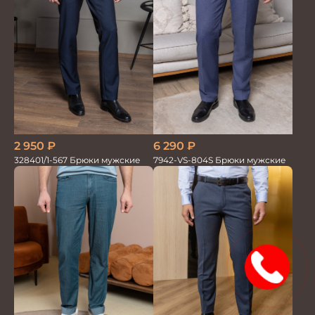
6 290
₽
2 950
₽
7942-VS-804S Брюки мужские
328401/1-567 Брюки мужские
15%