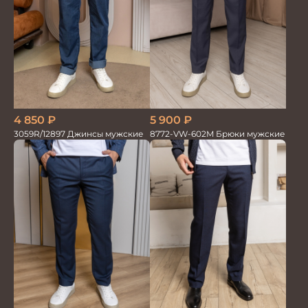
4 850
₽
5 900
₽
3059R/12897 Джинсы мужские
8772-VW-602M Брюки мужские