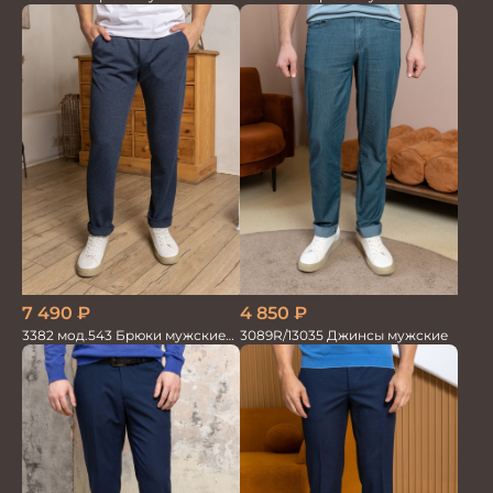
7 490
₽
4 850
₽
3382 мод.543 Брюки мужские
3089R/13035 Джинсы мужские
син.меланж трикотаж