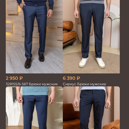
2 950
₽
6 390
₽
328155/6-567 Брюки мужские
Сириус Брюки мужские