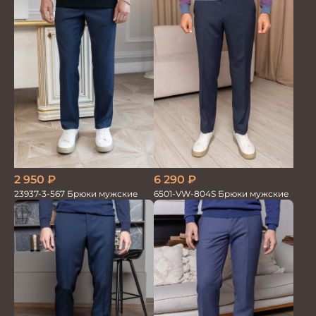
2 950
₽
6 290
₽
23937-3-567 Брюки мужские
6501-VW-804S Брюки мужские