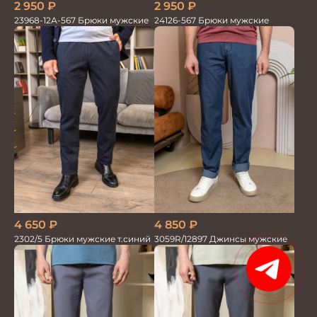
2 950
₽
2 950
₽
23968-12А-567 Брюки мужские
24126-567 Брюки мужские
4 850
₽
4 650
₽
3059R/12897 Джинсы мужские
2302/5 Брюки мужские т.синий
1