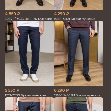
4 290
₽
4 850
₽
15891-3509 Брюки мужские
3087R/13033 Джинсы мужские
5 550
₽
6 290
₽
1742/12727 Брюки мужские
2165-VS-805M Брюки мужские
100%лён т.син