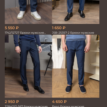
5 550
₽
1 650
₽
1742/12727 Брюки мужские
JSB-25357-2 Брюки мужские
100%лён син
2 950
₽
4 650
₽
328401/1-567 Брюки мужские
Реал Брюки мужские