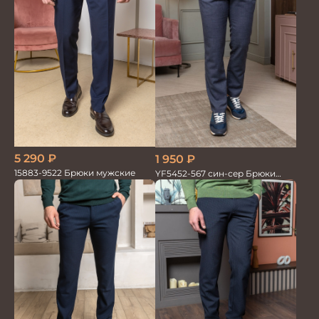
5 290
₽
1 950
₽
15883-9522 Брюки мужские
YF5452-567 син-сер Брюки
мужские