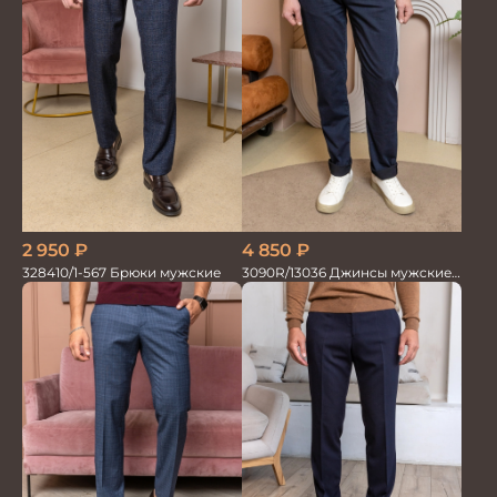
4 850
₽
2 950
₽
3090R/13036 Джинсы мужские
328410/1-567 Брюки мужские
т.синий