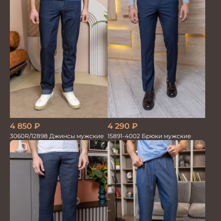
4 850
₽
4 290
₽
3060R/12898 Джинсы мужские
15891-4002 Брюки мужские