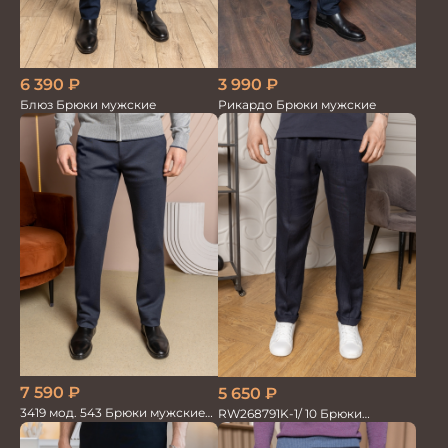
6 390
₽
3 990
₽
Блюз Брюки мужские
Рикардо Брюки мужские
7 590
₽
5 650
₽
3419 мод. 543 Брюки мужские
RW268791K-1/ 10 Брюки
трикотажные
мужские т.син. 100% Лён