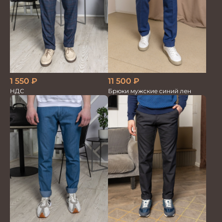
1 550
₽
11 500
₽
НДС
Брюки мужские синий лен