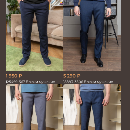
1 950
₽
5 290
₽
125469-567 Брюки мужские
15883-3506 Брюки мужские