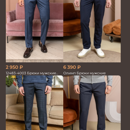
2 950
₽
6 390
₽
12483-4003 Брюки мужские
Олимп Брюки мужские
серо-голубые