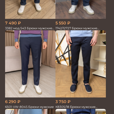
7 490
₽
5 550
₽
3382 мод.543 Брюки мужские
1742/12727 Брюки мужские
син.меланж трикотаж
100%лён син
3 750
₽
6 290
₽
К8305/18 Брюки мужские
6501-VW-804S Брюки мужские
т.синие