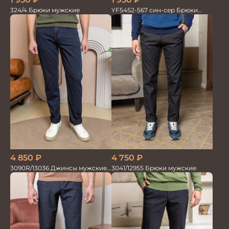
324/4 Брюки мужские
YF5452-567 син-сер Брюки
мужские
4 850
₽
4 750
₽
3090R/13036 Джинсы мужские
3041/12955 Брюки мужские
т.синий