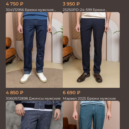
4 750
₽
3 950
₽
3041/12956 Брюки мужские
25250PD-24-599 Брюки
океан
мужские
4 850
₽
6 690
₽
3060R/12898 Джинсы мужские
Марвел 2025 Брюки мужские