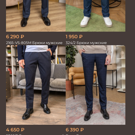
1 950
₽
6 290
₽
324/2 Брюки мужские
2165-VS-805M Брюки мужские
4 650
₽
6 390
₽