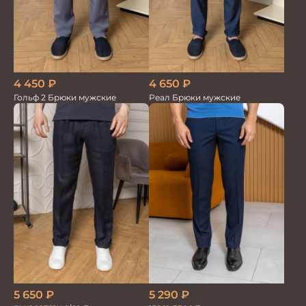
4 450
₽
4 650
₽
Гольф 2 Брюки мужские
Реал Брюки мужские
5 290
₽
5 650
₽