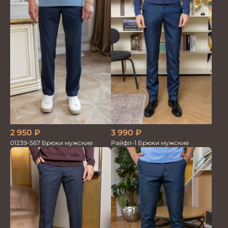
2 950
₽
3 990
₽
01239-567 Брюки мужские
Райфл-1 Брюки мужские