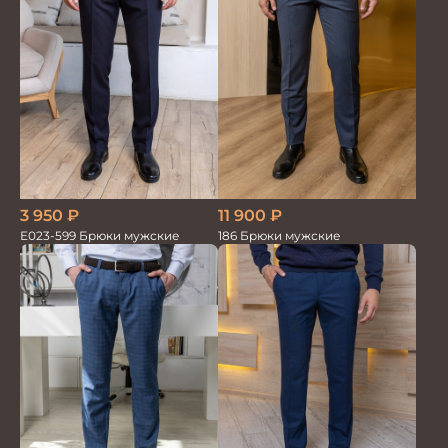
3 950
₽
11 900
₽
Е023-599 Брюки мужские
186 Брюки мужские