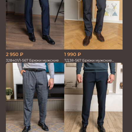
2 950
₽
1 990
₽
328401/1-567 Брюки мужские
ТД38-567 Брюки мужские
трикотажные