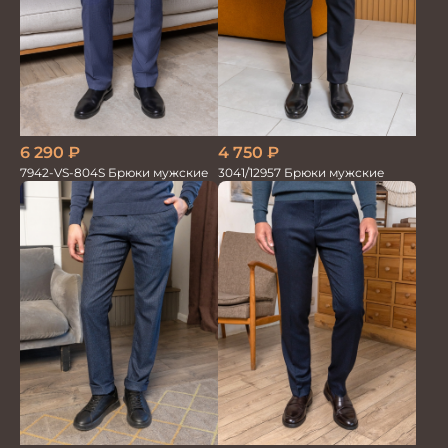
6 290
₽
4 750
₽
7942-VS-804S Брюки мужские
3041/12957 Брюки мужские