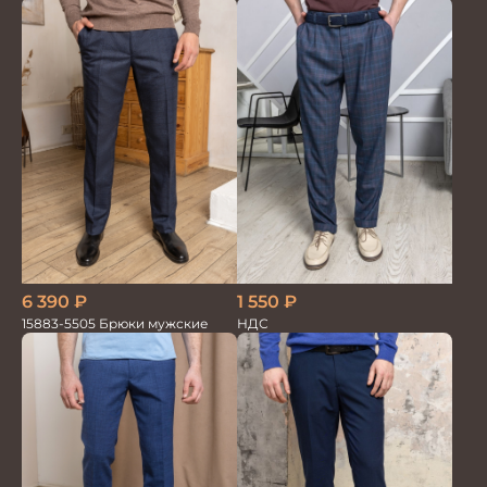
100%лён т.синие
6 390
₽
1 550
₽
15883-5505 Брюки мужские
НДС