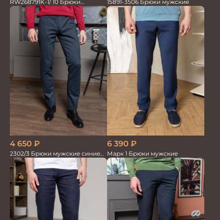
15891-3506 Брюки мужские
RW268791K-1/ 10 Брюки
мужские т.син. 100% Лён
6 390
₽
4 650
₽
Марк 1 Брюки мужские
2302/3 Брюки мужские синие
диагональ