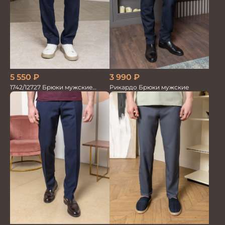
5 550
₽
3 990
₽
1742/12727 Брюки мужские
Рикардо Брюки мужские
100%лён т.син