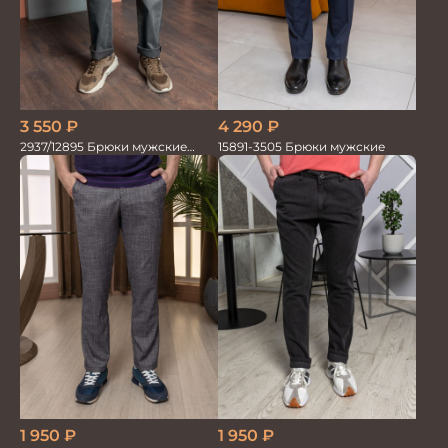
3 550
₽
4 290
₽
2937/12895 Брюки мужские
15891-3505 Брюки мужские
RUBY серые
1 950
₽
1 950
₽