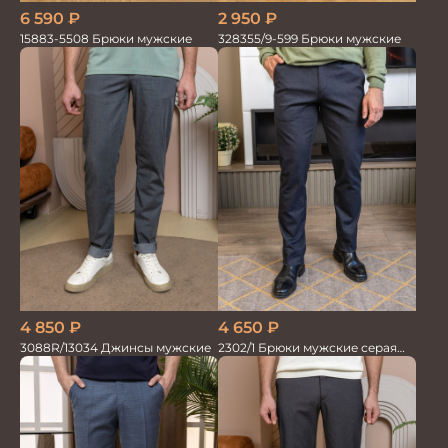
2 950
₽
6 590
₽
328355/9-599 Брюки мужские
15883-5508 Брюки мужские
4 850
₽
4 650
₽
3088R/13034 Джинсы мужские
2302/1 Брюки мужские серая
елка