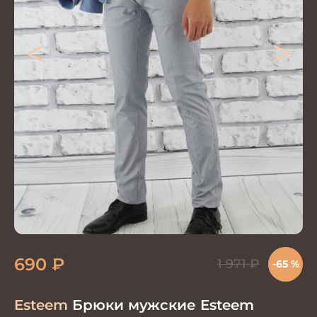
<
>
690
₽
1 971
₽
-65 %
Esteem
Брюки мужские Esteem