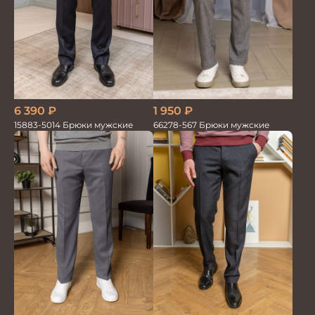
1 950
₽
6 390
₽
66278-567 Брюки мужские
15883-5014 Брюки мужские