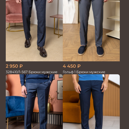
4 450
₽
2 950
₽
Гольф 1 Брюки мужские
328410/1-567 Брюки мужские