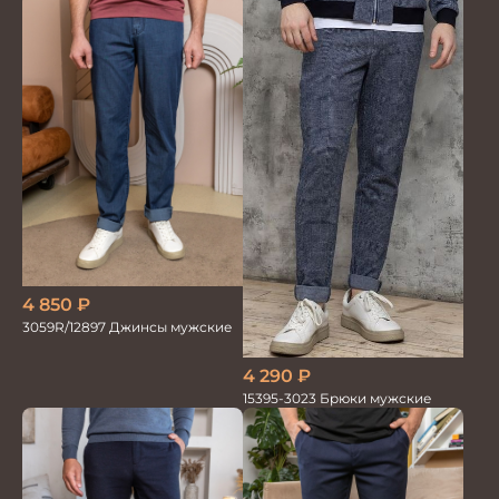
трикотажные
4 850
₽
3059R/12897 Джинсы мужские
4 290
₽
15395-3023 Брюки мужские