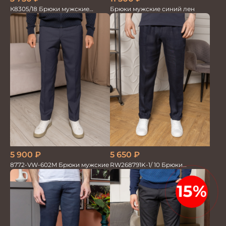
К8305/18 Брюки мужские
Брюки мужские синий лен
т.синие
5 900
₽
5 650
₽
8772-VW-602M Брюки мужские
RW268791K-1/ 10 Брюки
мужские т.син. 100% Лён
15%