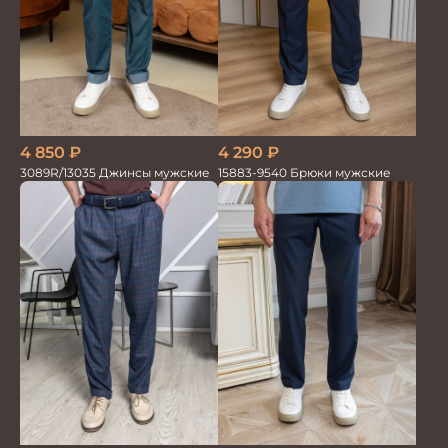
4 850
₽
4 290
₽
3089R/13035 Джинсы мужские
15883-9540 Брюки мужские