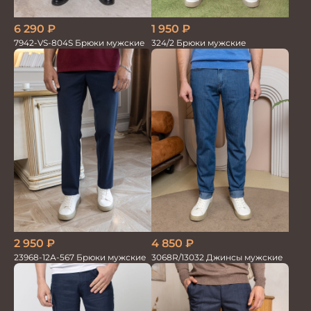
6 290
₽
1 950
₽
7942-VS-804S Брюки мужские
324/2 Брюки мужские
2 950
₽
4 850
₽
23968-12А-567 Брюки мужские
3068R/13032 Джинсы мужские