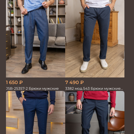
100%лён т.син
1 650
₽
7 490
₽
JSB-25357-2 Брюки мужские
3382 мод.543 Брюки мужские
син.меланж трикотаж