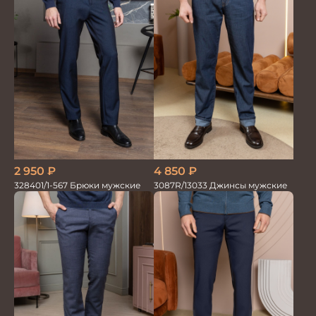
2 950
₽
4 850
₽
328401/1-567 Брюки мужские
3087R/13033 Джинсы мужские