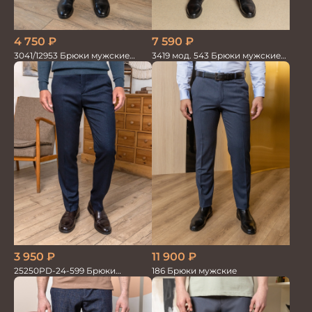
7 590
₽
4 750
₽
3419 мод. 543 Брюки мужские
3041/12953 Брюки мужские
трикотажные
парламент
3 950
₽
11 900
₽
25250PD-24-599 Брюки
186 Брюки мужские
мужские