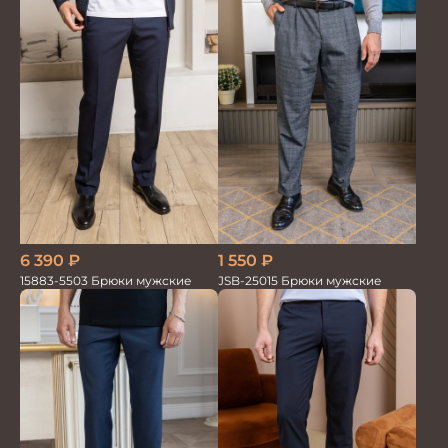
1 550
₽
6 390
₽
JSB-25015 Брюки мужские
15883-5503 Брюки мужские