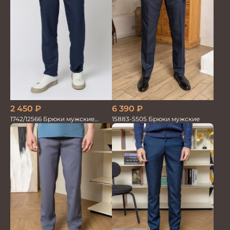
6 390
₽
2 450
₽
15883-5505 Брюки мужские
1742/12566 Брюки мужские
100%лён т.синие