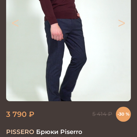
<
>
3 790
₽
5 414
₽
-30 %
PISSERO
Брюки Piserro