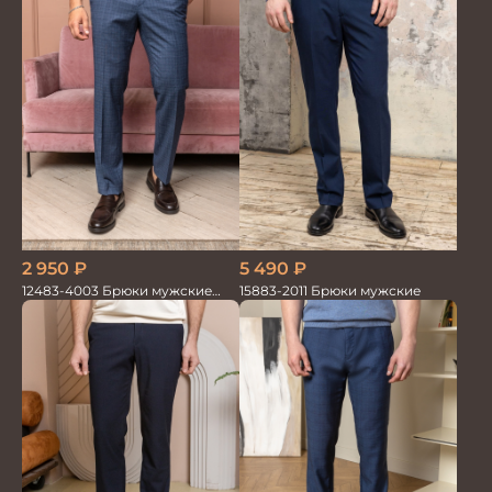
2 950
₽
5 490
₽
12483-4003 Брюки мужские
15883-2011 Брюки мужские
серо-голубые