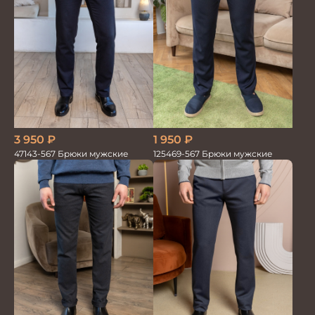
1 950
₽
3 950
₽
125469-567 Брюки мужские
47143-567 Брюки мужские