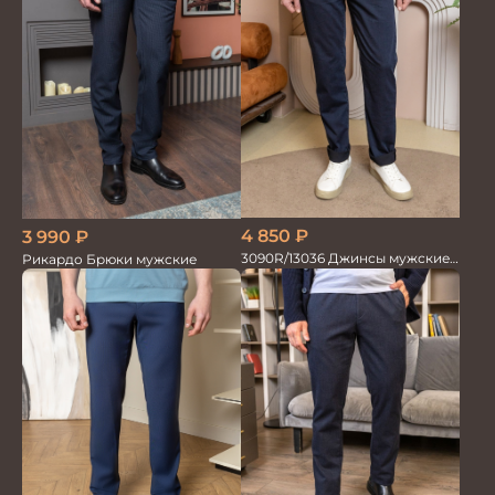
4 850
₽
3 990
₽
3090R/13036 Джинсы мужские
Рикардо Брюки мужские
т.синий