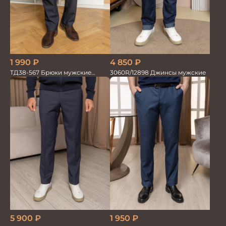
4 850
₽
1 990
₽
3060R/12898 Джинсы мужские
ТД38-567 Брюки мужские
трикотажные
5 900
₽
1 950
₽