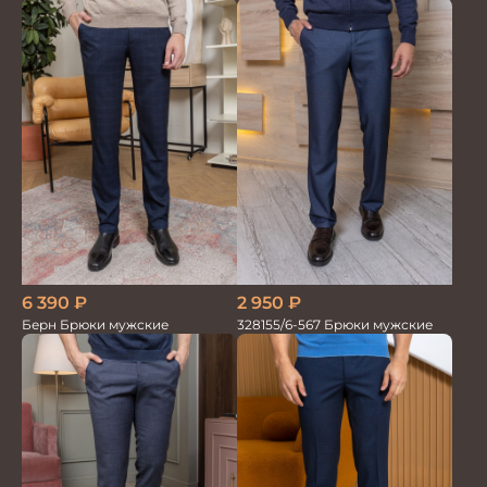
парламент
6 390
₽
2 950
₽
Берн Брюки мужские
328155/6-567 Брюки мужские