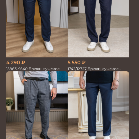
4 290
₽
5 550
₽
15883-9540 Брюки мужские
1742/12727 Брюки мужские
100%лён т.син