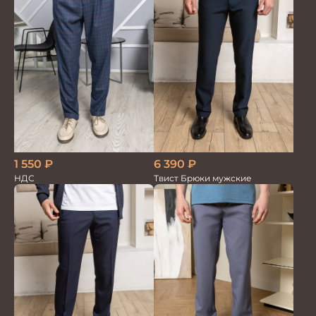
1 550
₽
6 390
₽
НДС
Твист Брюки мужские