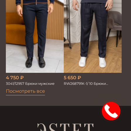
4 750
₽
5 650
₽
3041/12957 Брюки мужские
RW268791K-1/ 10 Брюки
мужские т.син. 100% Лён
Посмотреть все
15%