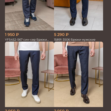
5 290
₽
1 950
₽
15891-3506 Брюки мужские
YF5452-567 син-сер Брюки
мужские