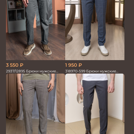
3 550
₽
1 950
₽
2937/12895 Брюки мужские
318970-599 Брюки мужские
RUBY серые
серо-голубые