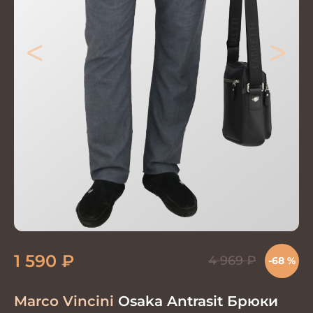
<
>
1 590
₽
4 969
₽
-68 %
Marco Vincini
Osaka Antrasit Брюки