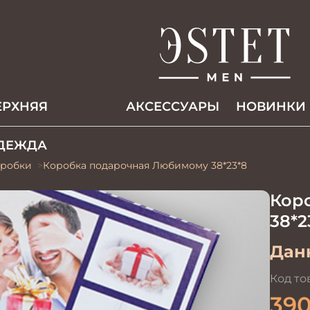
ЕРХНЯЯ
АКCЕССУАРЫ
НОВИНКИ
ДЕЖДА
робки
Коробка подарочная Любимому 38*23*8
Кор
38*2
Данн
Код то
39