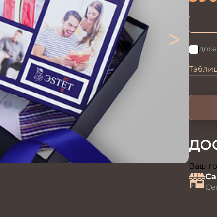
>
Доба
Табли
ДО
Ваш го
Са
Се