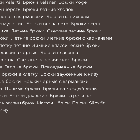
и Valenti
Брюки Velaner
Брюки Vogel
и шерсть
Брюки летние хлопок
лопок с карманами
Брюки из вискозы
и мужские
Брюки весна лето
Брюки осень
сика
Летние брюки
Светлые летние брюки
рюки
Летние брюки
Летние брюки с карманами
летку летние
Зимние классические брюки
классика черные
Брюки классика
клетка
Светлые классические брюки
е
Теплые брюки
Повседневные брюки
 брюки в клетку
Брюки зауженные к низу
ые брюки
Брюки черные с карманами
и
Прямые брюки
Брюки на каждый день
юки
Брюки для дома
Брюки на резинке
 магазин брюк
Магазин брюк
Брюки Slim fit
зиму