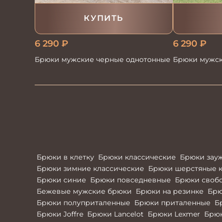
КУПИТЬ
6 290
₽
6 290
₽
Брюки мужские черные однотонные
Брюки мужск
Брюки в клетку
Брюки классические
Брюки зау
Брюки зимние классические
Брюки шерстяные к
Брюки синие
Брюки повседневные
Брюки своб
Бежевые мужские брюки
Брюки на резинке
Брю
Брюки полуприталенные
Брюки приталенные
Б
Брюки Joffre
Брюки Lancelot
Брюки Lexmer
Брю