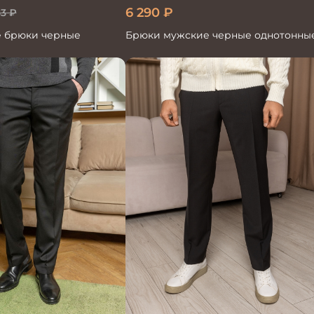
6 290
₽
83
₽
 брюки черные
Брюки мужские черные однотонны