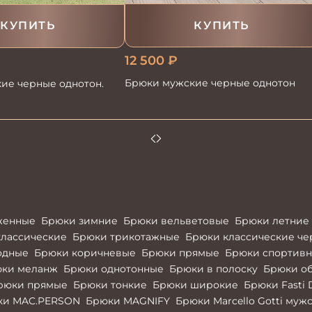
КУПИТЬ
КУПИТЬ
12 500
₽
Брюки мужские черные однотон
ие черные однотон.
женные
Брюки зимние
Брюки вельветовые
Брюки летние
лассические
Брюки трикотажные
Брюки классические ч
одные
Брюки коричневые
Брюки прямые
Брюки спортив
ки меланж
Брюки однотонные
Брюки в полоску
Брюки о
рюки прямые
Брюки тонкие
Брюки широкие
Брюки Fasti 
ки MAC.PERSON
Брюки MAGNIFY
Брюки Marcello Gotti муж