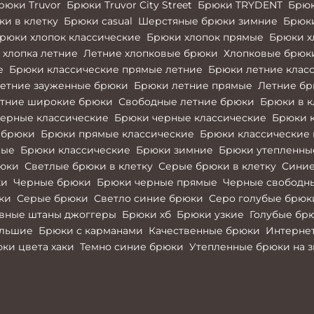
рюки Truvor
Брюки Truvor City Street
Брюки TRYDENT
Брюк
и в клетку
Брюки casual
Шерстяные брюки зимние
Брюк
рюки хлопок классические
Брюки хлопок прямые
Брюки х
 хлопка летние
Летние хлопковые брюки
Хлопковые брюк
е
Брюки классические прямые летние
Брюки летние клас
етние зауженные брюки
Брюки летние прямые
Летние б
тние широкие брюки
Свободные летние брюки
Брюки в к
ерные классические
Брюки черные классические
Брюки 
 брюки
Брюки прямые классические
Брюки классические 
вые
Брюки классические
Брюки зимние
Брюки утепленны
рюки
Светлые брюки в клетку
Серые брюки в клетку
Синие
ки
Черные брюки
Брюки черные прямые
Черные свободн
ки
Серые брюки
Светло синие брюки
Серо голубые брюк
вные штаны джоггеры
Брюки хб
Брюки узкие
Голубые бр
ольшие
Брюки с карманами
Качественные брюки
Интернет
ки цвета хаки
Темно синие брюки
Утепленные брюки на 