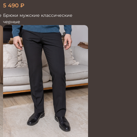
5 490
₽
е
Брюки мужские классические
черные