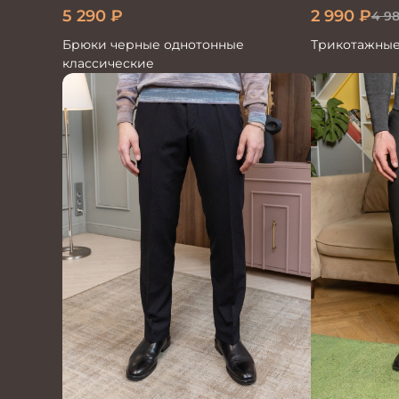
5 290
₽
2 990
₽
4 9
Брюки черные однотонные
Трикотажные
классические