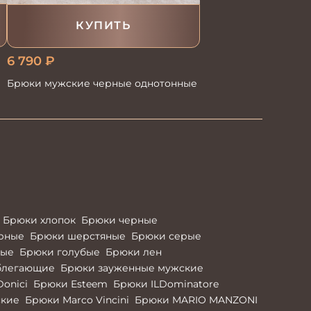
КУПИТЬ
6 790
₽
Брюки мужские черные однотонные
Брюки хлопок
Брюки черные
ерные
Брюки шерстяные
Брюки серые
ные
Брюки голубые
Брюки лен
блегающие
Брюки зауженные мужские
Donici
Брюки Esteem
Брюки ILDominatore
ские
Брюки Marco Vincini
Брюки MARIO MANZONI