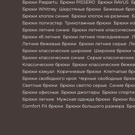
Брюки Paspartu
Брюки PISSERO
Брюки RAVUS
Б
Брюки Whitney
Шерстяные брюки
Бежевые брюк
Брюки хлопок синие
Брюки хлопок на резинке
Б
Брюки полиэстер
Трикотажные брюки
Брюки из
Брюки летние синие
Брюки летние классически
Брюки хб летние
Брюки летние повседневные
Л
Летние бежевые брюки
Брюки летние серые
Ле
Брюки классические широкие
Широкие брюки ч
Брюки классические синие
Серые классические
Классические брюки
Брюки классические беже
Брюки кэжуал
Коричневые брюки
Клетчатые б
Брюки свободного кроя
Черные свободные брю
Светлые брюки
Брюки светло серые
Синие брю
Брюки офисные
Брюки джоггеры
Брюки спорти
Брюки легкие
Мужская одежда брюки
Брюки б
Comfort Fit брюки
Брюки большого размера
Брю