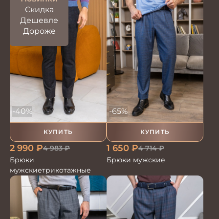
Скидка
Дешевле
Дороже
-40%
-65%
КУПИТЬ
КУПИТЬ
2 990
₽
1 650
₽
4 983
₽
4 714
₽
Брюки
Брюки мужские
мужскиетрикотажные