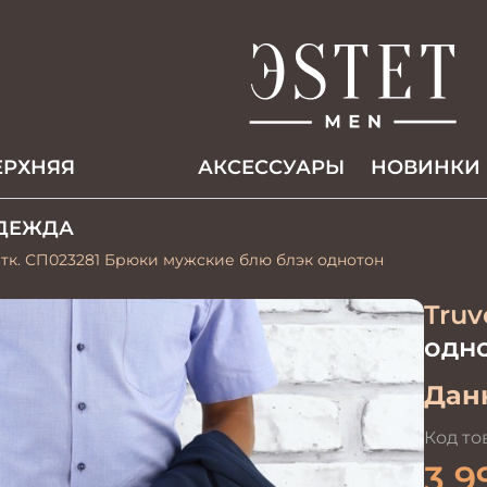
ЕРХНЯЯ
АКCЕССУАРЫ
НОВИНКИ
ДЕЖДА
 тк. СП023281 Брюки мужские блю блэк однотон
Truv
одн
Данн
Код то
3 9