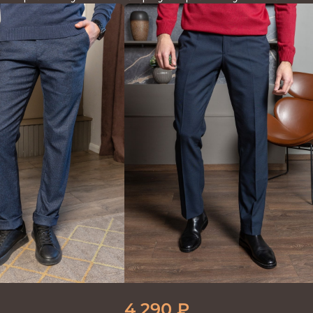
4 290
₽