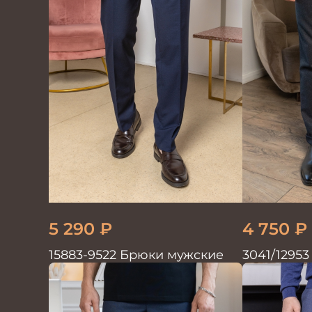
5 290
₽
4 750
₽
15883-9522 Брюки мужские
3041/1295
парламен