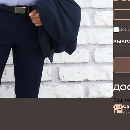
>
Доба
ВЫБРА
ДО
Ваш го
Са
Се