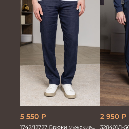
5 550
₽
2 950
₽
1742/12727 Брюки мужские
328401/1-