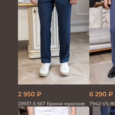
2 950
₽
6 290
₽
23937-3-567 Брюки мужские
7942-VS-8
мужские