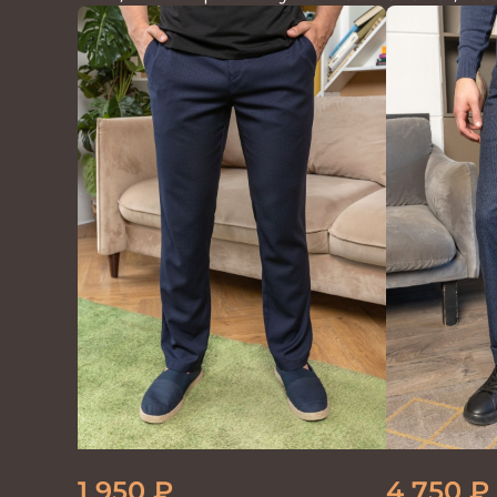
100%лён т.син
1 950
₽
4 750
₽