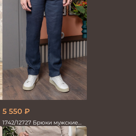
5 550
₽
1742/12727 Брюки мужские
100%лён син