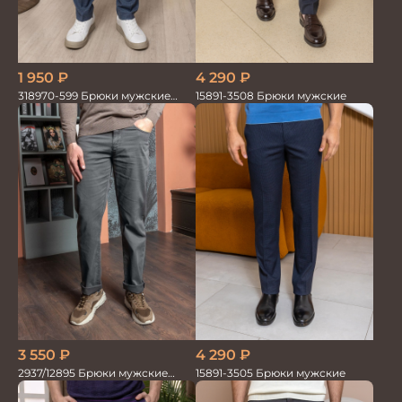
4 290
₽
1 950
₽
15891-3508 Брюки мужские
318970-599 Брюки мужские
серо-голубые
3 550
₽
4 290
₽
2937/12895 Брюки мужские
15891-3505 Брюки мужские
RUBY серые