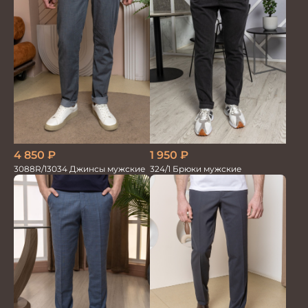
4 850
₽
1 950
₽
3088R/13034 Джинсы мужские
324/1 Брюки мужские