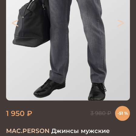
<
>
1 950
₽
3 980
₽
-51 %
MAC.PERSON
Джинсы мужские