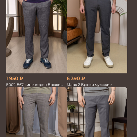
1 950
₽
6 390
₽
Е002-567 сине-корич Брюки
Марк 2 Брюки мужские
мужские