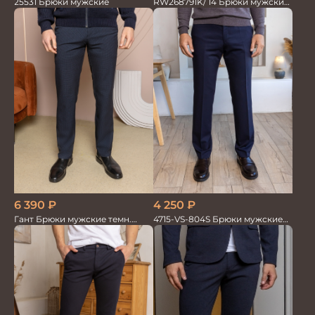
RW268791K/ 14 Брюки мужские
25531 Брюки мужские
т.син. тенсель со льном
6 390
₽
4 250
₽
Гант Брюки мужские темн.
4715-VS-804S Брюки мужские
деми
т.син однотонный