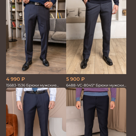
4 990
₽
5 900
₽
15683-1536 Брюки мужские
6488-VC-804S* Брюки мужские
т.син. однотон.
т.синие однотон.