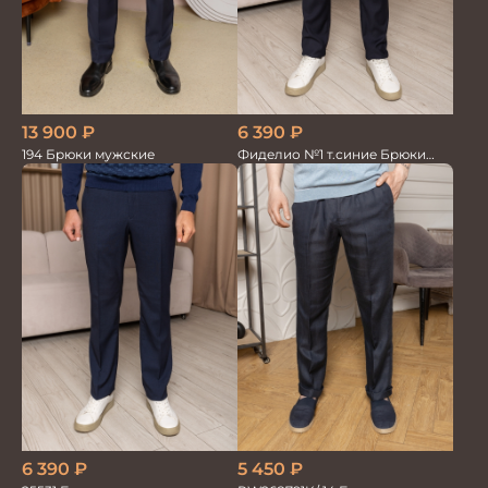
6 390
₽
13 900
₽
Фиделио №1 т.синие Брюки
194 Брюки мужские
мужские
5 450
₽
6 390
₽