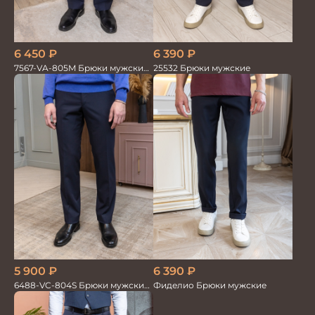
6 450
₽
6 390
₽
7567-VA-805M Брюки мужские
25532 Брюки мужские
т.синие однотон.
5 900
₽
6 390
₽
6488-VC-804S Брюки мужские
Фиделио Брюки мужские
т.синие однотон.