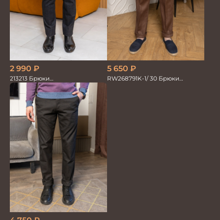
5 650
₽
2 990
₽
RW268791K-1/ 30 Брюки
213213 Брюки
мужские коричневые 100%лён
мужскиетрикотажные