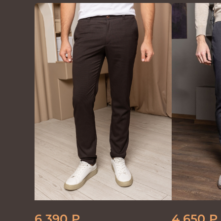
6 390
₽
4 650
₽