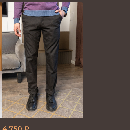
4 750
₽