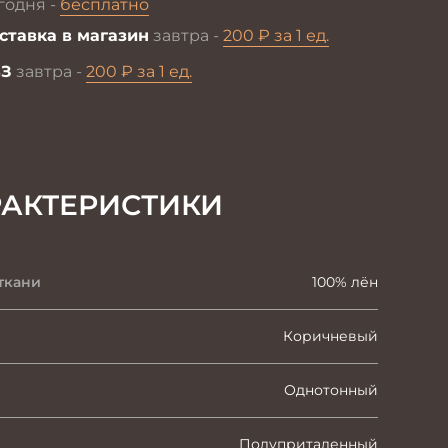
годня -
бесплатно
ставка в магазин
завтра -
200 ₽ за 1 ед.
З
завтра -
200 ₽ за 1 ед.
РАКТЕРИСТИКИ
ткани
100% лён
Коричневый
Однотонный
Полуприталенный