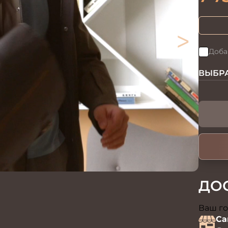
>
Доба
ВЫБРА
ДО
Ваш го
Са