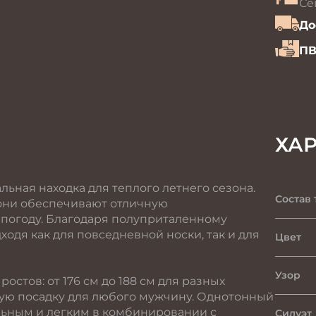
Се
До
ПВ
ХА
ьная находка для теплого летнего сезона.
Состав 
 они обеспечивают отличную
 погоду. Благодаря полуприталенному
одя как для повседневной носки, так и для
Цвет
Узор
стов: от 176 см до 188 см для разных
ную посадку для любого мужчину. Однотонный
льным и легким в комбинировании с
Силуэт