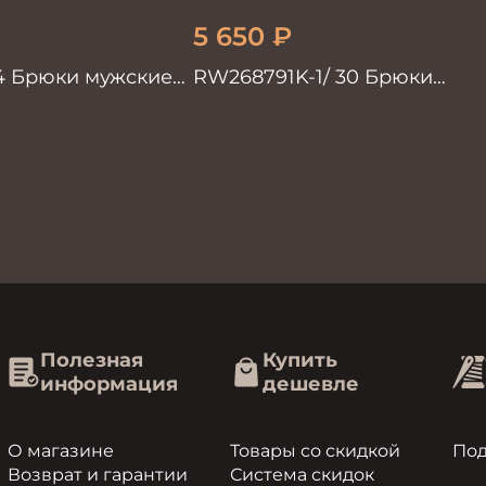
5 650
₽
4 Брюки мужские
RW268791K-1/ 30 Брюки
ые
мужские коричневые
100%лён
Полезная
Купить
информация
дешевле
О магазине
Товары со скидкой
По
Возврат и гарантии
Система скидок