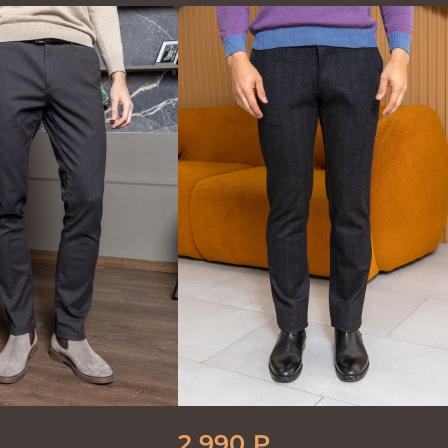
2 990
₽