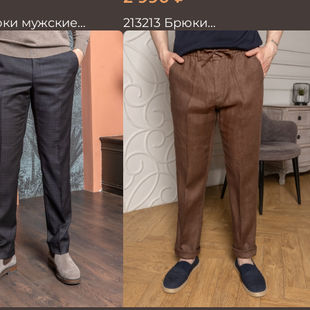
юки мужские
213213 Брюки
ый
мужскиетрикотажные