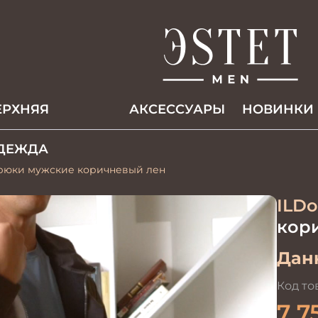
ЕРХНЯЯ
АКCЕССУАРЫ
НОВИНКИ
ДЕЖДА
Брюки мужские коричневый лен
ILDo
кор
Данн
Код то
7 7