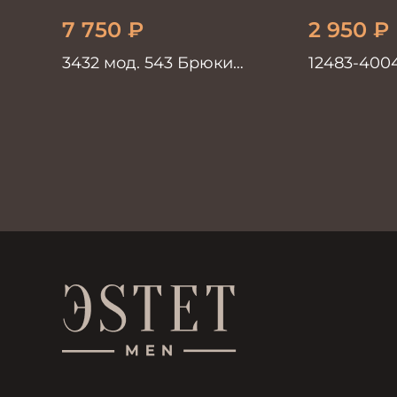
7 750
₽
2 950
₽
3432 мод. 543 Брюки
12483-400
мужские коричневые
коричнев