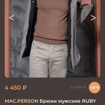
<
>
4 450
₽
5 779
₽
-23 %
MAC.PERSON
Брюки мужские RUBY