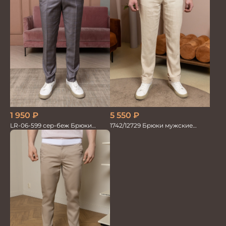
1 950
₽
5 550
₽
LR-06-599 сер-беж Брюки
1742/12729 Брюки мужские
мужские
100%лён беж