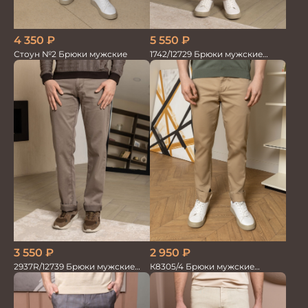
4 350
₽
5 550
₽
Стоун №2 Брюки мужские
1742/12729 Брюки мужские
100%лён беж
3 550
₽
2 950
₽
2937R/12739 Брюки мужские
К8305/4 Брюки мужские
беж
бежевые