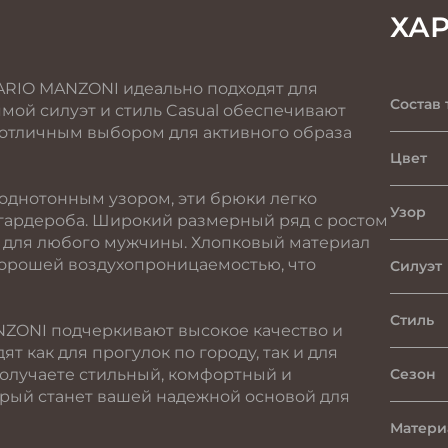
ХА
ARIO MANZONI идеально подходят для
Состав 
ямой силуэт и стиль Casual обеспечивают
х отличным выбором для активного образа
Цвет
 однотонным узором, эти брюки легко
Узор
гардероба. Широкий размерный ряд с ростом
нт для любого мужчины. Хлопковый материал
 хорошей воздухопроницаемостью, что
Силуэт
Стиль
ZONI подчеркивают высокое качество и
т как для прогулок по городу, так и для
получаете стильный, комфортный и
Сезон
орый станет вашей надежной основой для
Матери