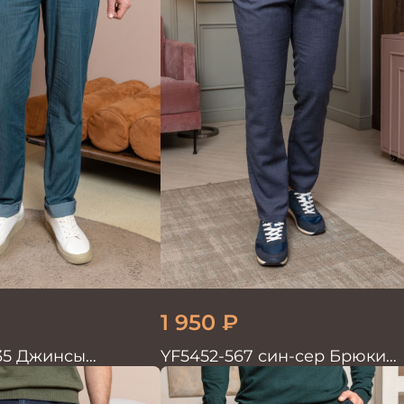
1 950
₽
35 Джинсы
YF5452-567 син-сер Брюки
мужские