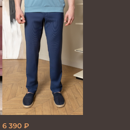
6 390
₽