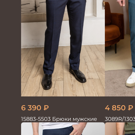
6 390
₽
4 850
₽
15883-5503 Брюки мужские
3089R/130
мужские