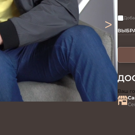
>
Доба
ВЫБРА
ДО
Ваш го
Са
Се