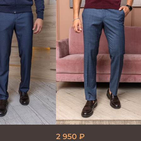
.синий
2 950
₽