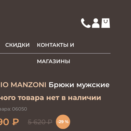
СКИДКИ
КОНТАКТЫ И
МАГАЗИНЫ
IO MANZONI
Брюки мужские
ого товара нет в наличии
вара:
06050
90
₽
5 620
₽
-29 %