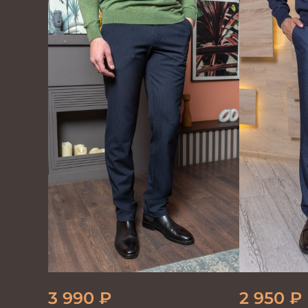
100%лён т.синие
мужские т
3 990
₽
2 950
₽