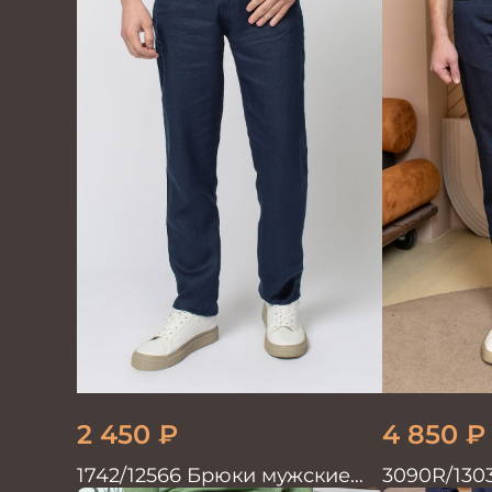
2 450
₽
4 850
₽
1742/12566 Брюки мужские
3090R/130