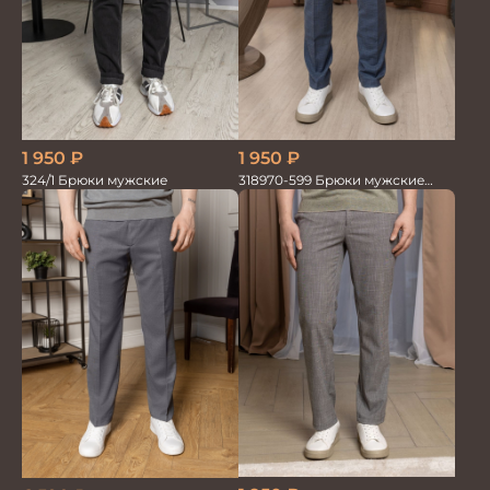
1 950
₽
1 950
₽
324/1 Брюки мужские
318970-599 Брюки мужские
серо-голубые