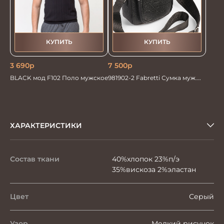
КУПИТЬ
КУПИТЬ
3 690
р
7 500
р
BLACK мод F102 Поло мужское
981902-2 Fabretti Сумка муж.
нат. кожа
ХАРАКТЕРИСТИКИ
Состав ткани
40%хлопок 23%п/э
35%вискоза 2%эластан
Цвет
Серый
Узор
Мелкий рисунок