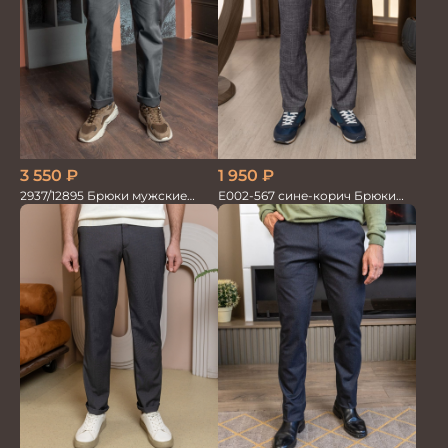
3 550
₽
1 950
₽
2937/12895 Брюки мужские
Е002-567 сине-корич Брюки
RUBY серые
мужские