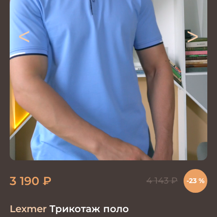
<
>
3 190
₽
4 143
₽
-23 %
Lexmer
Трикотаж поло