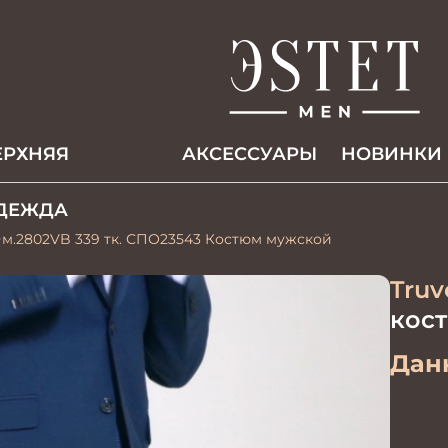
ЕРХНЯЯ
АКCЕССУАРЫ
НОВИНКИ
ДЕЖДА
м.2802VB 339 тк. СПО23543 Костюм мужской
Truv
кос
Данн