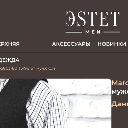
ЕРХНЯЯ
АКCЕССУАРЫ
НОВИНКИ
ДЕЖДА
65803-8011 Жилет мужской
Marc
муж
Данн