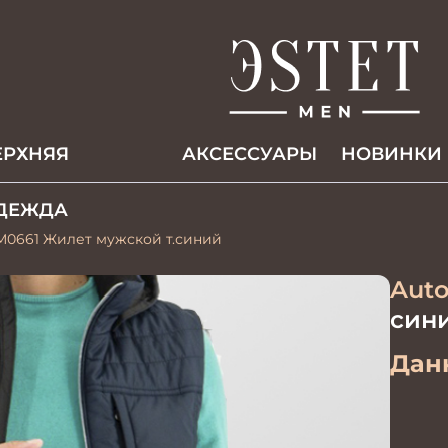
ЕРХНЯЯ
АКCЕССУАРЫ
НОВИНКИ
ДЕЖДА
М0661 Жилет мужской т.синий
Auto
син
Данн