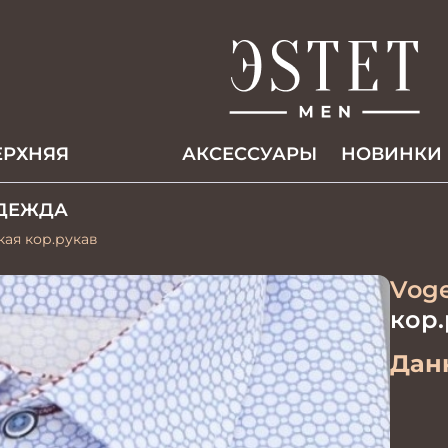
ЕРХНЯЯ
АКCЕССУАРЫ
НОВИНКИ
ДЕЖДА
кая кор.рукав
Voge
кор.
Данн