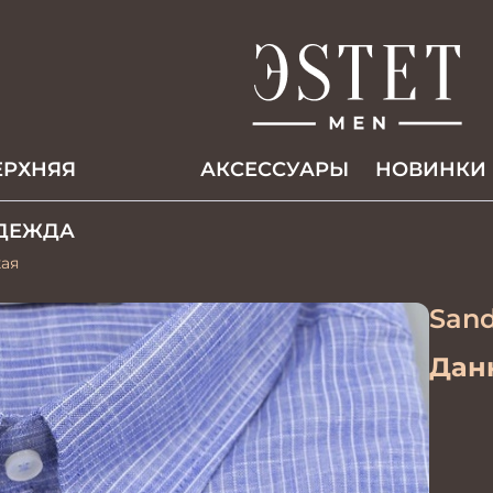
ЕРХНЯЯ
АКCЕССУАРЫ
НОВИНКИ
ДЕЖДА
кая
Sand
Данн