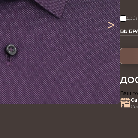
>
Доба
ВЫБРА
ДО
Ваш го
Са
Се