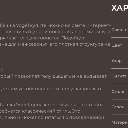
ХА
башка Vogel купить можно на сайте интернет-
Состав 
ненавязчивый узор и полуприталенный силуэт.
ркивает его достоинства. Подойдет
а для межсезонья, его плотная структура не
Цвет
Узор
р;
торый позволяет телу дышать и не вызывает
Силуэт
ает им устойчивость к износу, защищая от
Стиль
ашка Vogel, цена которой указана на сайте
Сезон
ребуется классический стиль. Это
тильно и может сочетаться с повседневной
Матери