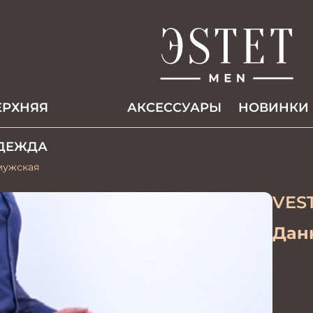
ЕРХНЯЯ
АКCЕССУАРЫ
НОВИНКИ
ДЕЖДА
 мужская
VES
Данн