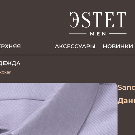
ЕРХНЯЯ
АКCЕССУАРЫ
НОВИНКИ
ДЕЖДА
жская
Sand
Данн