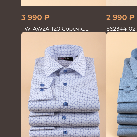
3 990
₽
2 990
₽
TW-AW24-120 Сорочка
SS2344-02
мужская
кор.рукав