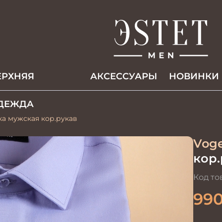
ЕРХНЯЯ
АКCЕССУАРЫ
НОВИНКИ
ДЕЖДА
ка мужская кор.рукав
Voge
кор.
Код то
99