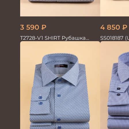
3 590
₽
4 850
₽
T2728-V1 SHIRT Рубашка
SS018187 (
мужская
GROSTYLE