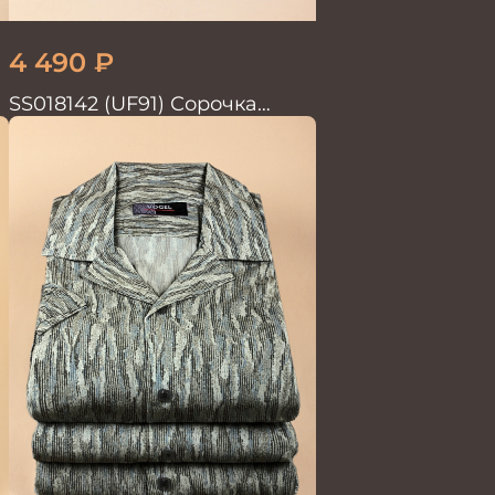
4 490
₽
SS018142 (UF91) Сорочка
мужская GROSTYLE TRENDY