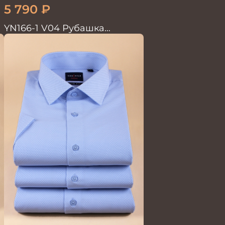
5 790
₽
YN166-1 V04 Рубашка
мужская