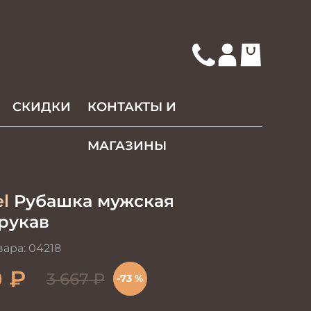
СКИДКИ
КОНТАКТЫ И
МАГАЗИНЫ
l
Рубашка мужская
рукав
вара:
04218
0
₽
3 667
₽
-73 %