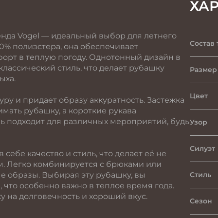
ХА
енда Vogel — идеальный выбор для летнего
Состав 
20% полиэстера, она обеспечивает
орт в теплую погоду. Однотонный дизайн в
классический стиль, что делает рубашку
Размер
ыха.
Цвет
ру и придает образу аккуратность. Застежка
имать рубашку, а короткие рукава
ь подходит для различных мероприятий, будь
Узор
Силуэт
себе качество и стиль, что делает её не
м. Легко комбинируется с брюками или
е образы. Выбирая эту рубашку, вы
Стиль
 что особенно важно в теплое время года.
у на долговечность и хороший вкус.
Сезон