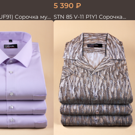
5 390
₽
UF91) Сорочка муж.
STN 85 V-11 P1Y1 Сорочка
GROSTYLE TRENDY
мужская