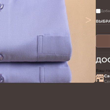
Доба
>
ВЫБРА
ДО
Ваш го
Са
Се