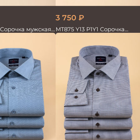
3 750
₽
 Сорочка мужская
MT875 Y13 P1Y1 Сорочка
 бамбук
мужская