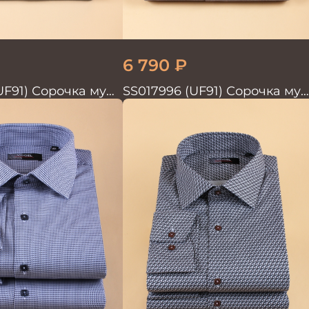
6 790
₽
UF91) Сорочка муж.
SS017996 (UF91) Сорочка муж
 TRENDY
GROSTYLE TRENDY