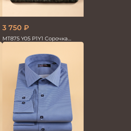
3 750
₽
.
MT875 Y05 P1Y1 Сорочка
мужская