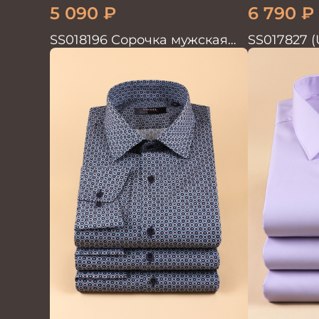
5 090
₽
6 790
₽
SS018196 Сорочка мужская
SS017827 (
GROSTYLE PRIME
дл. рук. 