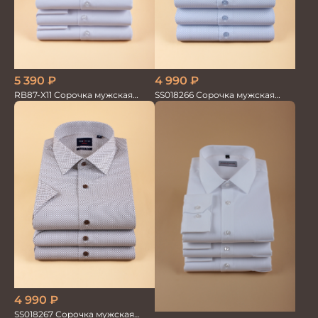
5 390
₽
4 990
₽
RB87-X11 Сорочка мужская
SS018266 Сорочка мужская
белая бамбук/хлопок
кор.рукав GROSTYLE TRENDY
4 990
₽
SS018267 Сорочка мужская