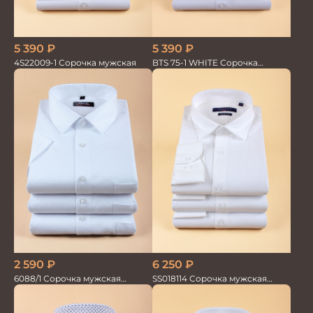
5 390
₽
5 390
₽
4S22009-1 Сорочка мужская
BTS 75-1 WHITE Сорочка
мужская белая лайкра бамбук
2 590
₽
6 250
₽
6088/1 Сорочка мужская
SS018114 Сорочка мужская
кор.рукав
GROSTYLE PRIME