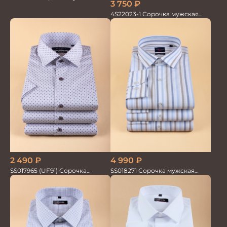
3 750
₽
кор.рукав GROSTYLE TRENDY
4S22023-1 Сорочка мужская
белая
4 990
₽
2 490
₽
SS018271 Сорочка мужская
SS017965 (UF91) Сорочка
GROSTYLE TRENDY
мужская кор. рук. GROSTYLE