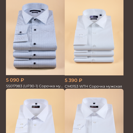
5 090
₽
5 390
₽
SS017983 (UF90-1) Сорочка муж.
CM0153 WTH Сорочка мужская
GROSTYLE PRIME