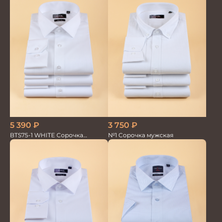
3 750
₽
5 390
₽
№1 Сорочка мужская
BTS75-1 WHITE Сорочка
мужская лайкра бамбук