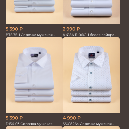
5 390
₽
2 990
₽
BTS 75-1 Сорочка мужская
К 415А 11-0601-1 белая лайкра
белая лайкра бамбук
Сорочка мужская
5 390
₽
4 990
₽
D156-03 Сорочка мужская
SS018264 Сорочка мужская
кор.рукав GROSTYLE TRENDY