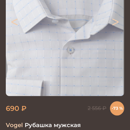
<
>
690
₽
2 556
₽
-73 %
Vogel
Рубашка мужская