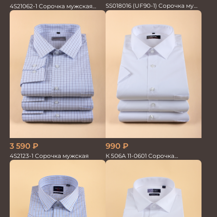
SS018016 (UF90-1) Сорочка муж.
4S21062-1 Сорочка мужская
GROSTYLE TRENDY
кор.рукав
3 590
₽
990
₽
4S2123-1 Сорочка мужская
К 506А 11-0601 Сорочка
мужская кор.рукав