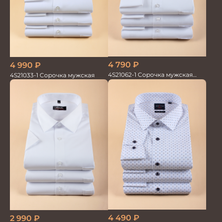
4 790
₽
4 990
₽
4S21062-1 Сорочка мужская
4S21033-1 Сорочка мужская
белая бамбук
4 490
₽
2 990
₽