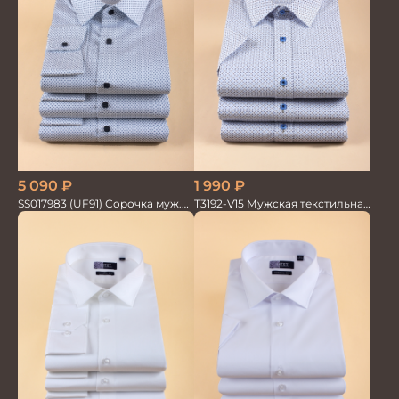
5 090
₽
1 990
₽
SS017983 (UF91) Сорочка муж.
T3192-V15 Мужская текстильная
GROSTYLE PRIME
рубашка / Сорочка