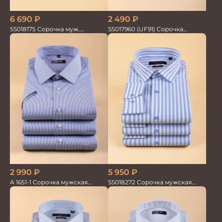
6 690
₽
2 490
₽
SS018175 Сорочка муж.
SS017960 (UF91) Сорочка
GROSTYLE TRENDY
мужская кор. рук. GROSTYLE
2 990
₽
5 950
₽
А 1651-1 Сорочка мужская
SS018272 Сорочка мужская
кор.рукав
GROSTYLE PRIME