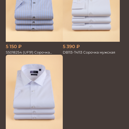
5 150
₽
5 390
₽
SS018254 (UF91) Сорочка
DB113-T4113 Сорочка мужская
мужская кр. рук. GROSTYLE
TRENDY